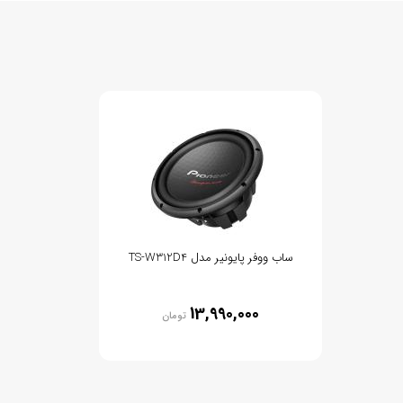
ساب ووفر پایونیر مدل TS-W312D4
13,990,000
تومان