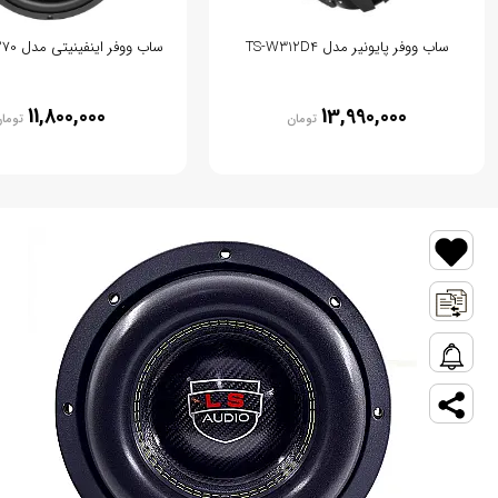
ساب ووفر پایونیر مدل TS-W312D4
ساب ووفر اینفینیتی مدل PRIMUS 1270
11,800,000
13,990,000
تومان
توما