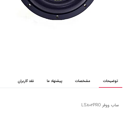
توضیحات
مشخصات
پیشنهاد ما
نقد کاربران
ساب ووفر LS802PRO