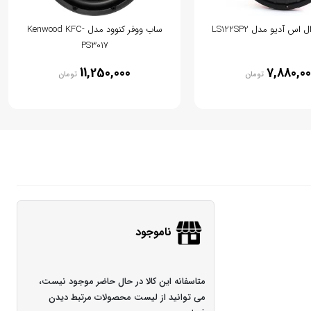
س آدیو مدل LS122SP2
ساب ووفر کنوود مدل Kenwood KFC-
PS3017
11,250,000
7,880,00
تومان
تومان
ناموجود
متاسفانه این کالا در حال حاضر موجود نیست،
می توانید از لیست محصولات مرتبط دیدن