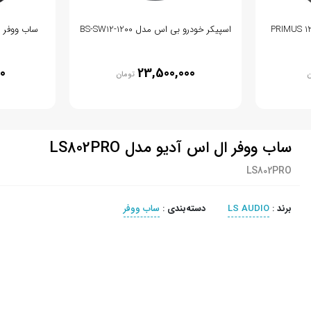
اسپیکر خودرو بی اس مدل BS-SW12-1200
ساب ووفر ال ا
0
23,500,000
ن
تومان
ساب ووفر ال اس آدیو مدل LS802PRO
LS802PRO
برند
:
LS AUDIO
دسته‌بندی
:
ساب ووفر