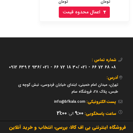
تومان
تومان
اعمال محدوه قیمت
شماره تماس :
0912 639 2 936/
021 - 66 72 18 30/
021 - 66 72 68 08
آدرس:
تهران، میدان امام خمینی، ابتدای خیابان فردوسی، نبش کوچه ی
طبس، پلاک 28، فروشگاه سام
پست الکترونیکی:
info@bfkala.com
21:00
9:00
ساعت پاسخگویی:
الی:
فروشگاه اینترنتی بی اف کالا، بررسی، انتخاب و خرید آنلاین