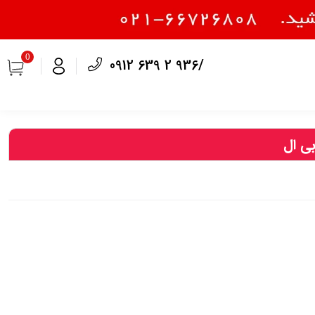
0
0912 639 2 936/
ی ال