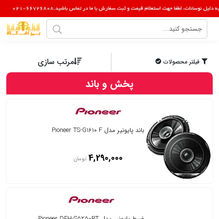
مرتب سازی
فیلتر محصولات
پخش و باند
باند پایونیر مدل Pioneer TS-G1610 F
4,290,000
تومان
ضبط پایونیر مدل Pioneer DEH-S5250BT