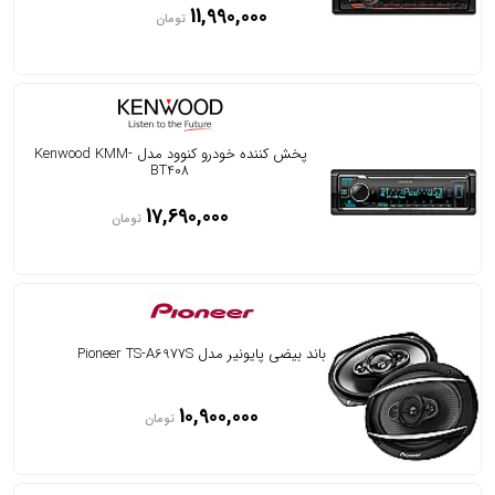
11,990,000
تومان
پخش کننده خودرو کنوود مدل Kenwood KMM-
BT408
17,690,000
تومان
باند بیضی پایونیر مدل Pioneer TS-A6977S
10,900,000
تومان