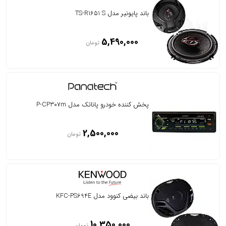
باند پایونیر مدل TS-R1651 S
5,490,000
تومان
پخش کننده خودرو پاناتک مدل P-CP307m
2,500,000
تومان
باند بیضی کنوود مدل KFC-PS694E
10,350,000
تومان