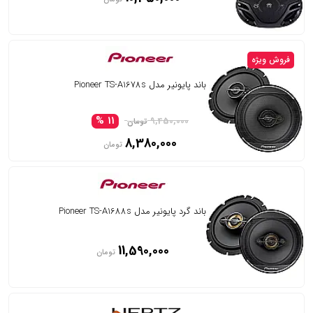
فروش ویژه
باند پایونیر مدل Pioneer TS-A1678s
11 %
9,450,000
تومان
8,380,000
تومان
باند گرد پایونیر مدل Pioneer TS-A1688s
11,590,000
تومان