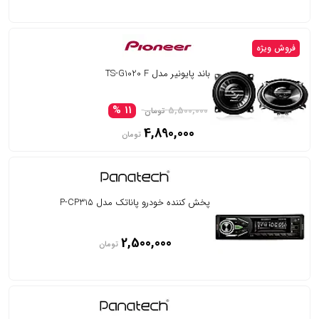
فروش ویژه
باند پایونیر مدل TS-G1020 F
11 %
5,500,000
تومان
4,890,000
تومان
پخش کننده خودرو پاناتک مدل P-CP315
2,500,000
تومان