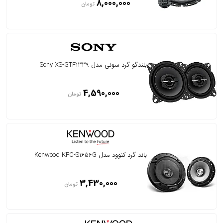
8,000,000
تومان
بلندگو گرد سونی مدل Sony XS-GTF1339
4,590,000
تومان
باند گرد کنوود مدل Kenwood KFC-S1656G
3,430,000
تومان