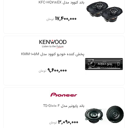
باند کنوود مدل KFC-HQ718EX
17,400,000
تومان
پخش کننده خودرو کنوود مدل KMM-105M
9,600,000
تومان
باند پایونیر مدل TS-G1010 F
3,090,000
تومان