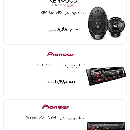
باند کنوود مدل KFC-S1676EX
8,680,000
تومان
ضبط پایونیر مدل DEH-S1150-UB
11,480,000
تومان
ضبط پایونیر مدل Pioneer MVH-S125UI