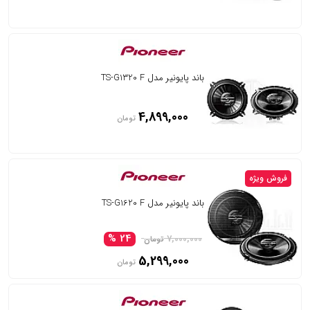
باند پایونیر مدل TS-G1320 F
4,899,000
تومان
فروش ویژه
باند پایونیر مدل TS-G1620 F
24 %
7,000,000
تومان
5,299,000
تومان