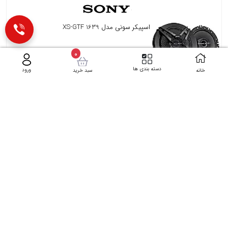
اسپیکر سونی مدل XS-GTF 1639
تماس بگیرید
0
دسته بندی ها
ورود
خانه
سبد خرید
باند بیضی پایونیر مدل Pioneer TS-A6998S
15,585,000
تومان
باند بیضی پایونیر مدل Pioneer TS-A6968S