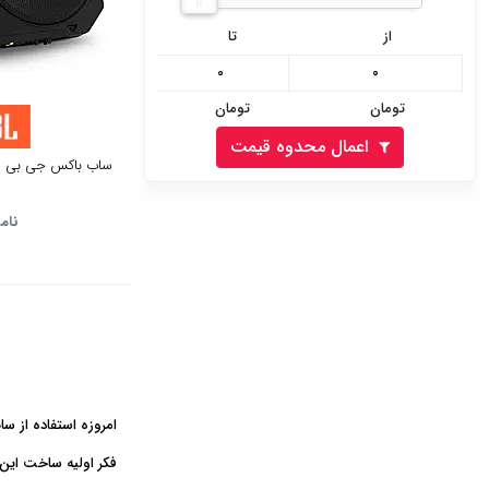
ACTIVE SUB BOX
از
تا
ساب اکتیو زیر
صندلی - active
تومان
تومان
sub under seat
اعمال محدوه قیمت
ساب باکس جی بی ال مدل L
نام
امروزه استفاده از سا
فکر اولیه ساخت این