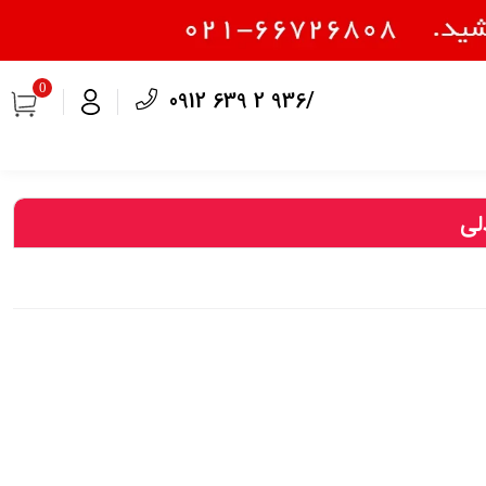
0
0912 639 2 936/
لی