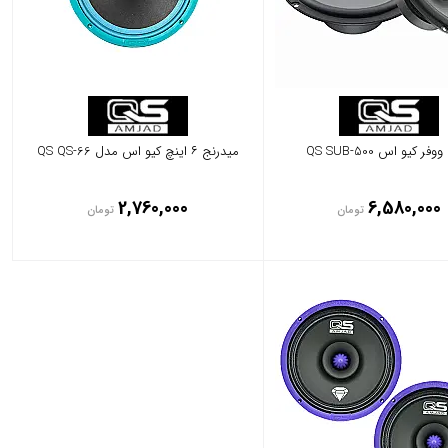
ر کیو اس QS SUB-500
میدرنج ۶ اینچ کیو اس مدل QS QS-66
2,760,000
6,580,000
تومان
تومان