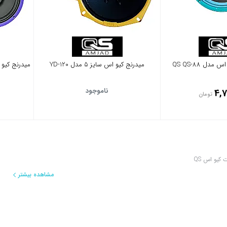
میدرنج کیو اس سایز 5 مدل YD-120
میدرنج کیو اس سایز .5
ناموجود
4,7
تومان
کیو اس QS
مشاهده بیشتر