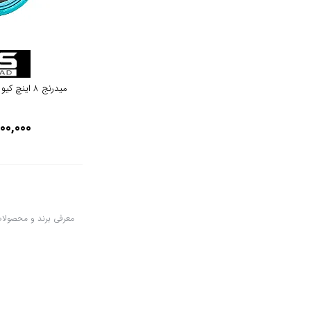
میدرنج 8 اینچ کیو اس مدل QS QS-88
00,000
معرفی برند و محصولات 