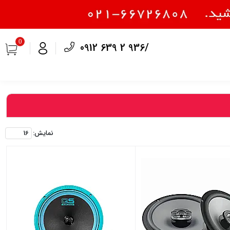
0
0912 639 2 936/
نمايش: