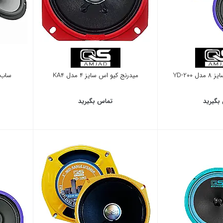
YD-200
میدرنج کیو اس سایز 4 مدل KA4
ساب ووف
بگیرید
تماس بگیرید