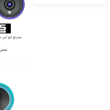
6580000
0
از
تا
میدرنج کیو اس سایز 8 مدل 
تومان
تومان
اعمال محدوه قیمت
تماس 