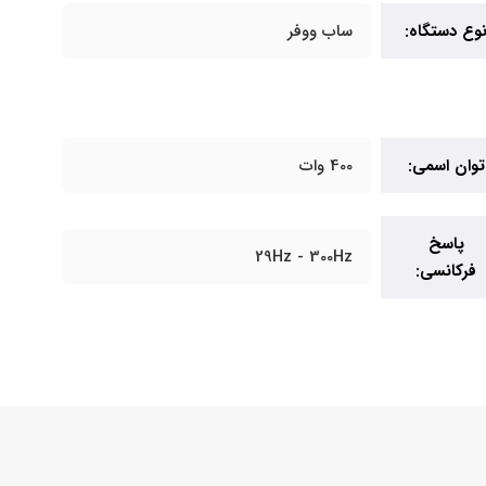
وع دستگاه:
ساب ووفر
توان اسمی:
400 وات
پاسخ
29Hz - 300Hz
فرکانسی: