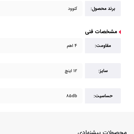
برند محصول:
کنوود
مشخصات فنی
مقاومت:
4 اهم
سایز:
12 اینچ
حساسیت:
85db
محصولات پیشنهادی