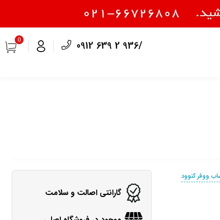
0
0912 639 2 936/
اب ووفر کنوود
گارانتی اصالت و سلامت
موجود در فروشگاه اصلی