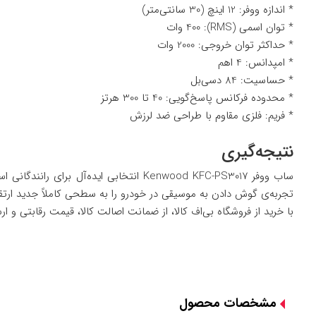
* اندازه ووفر: 12 اینچ (30 سانتی‌متر)
* توان اسمی (RMS): 400 وات
* حداکثر توان خروجی: 2000 وات
* امپدانس: 4 اهم
* حساسیت: 84 دسی‌بل
* محدوده فرکانس پاسخ‌گویی: 40 تا 300 هرتز
* فریم: فلزی مقاوم با طراحی ضد لرزش
نتیجه‌گیری
ساب ووفر Kenwood KFC-PS3017 انتخابی 
تجربه‌ی گوش دادن به موسیقی در خودرو را به سطحی کاملاً جدید ارتق
با خرید از فروشگاه
بی‌اف کالا
، از ضمانت اصالت کالا، قیمت رقابتی و ار
مشخصات محصول