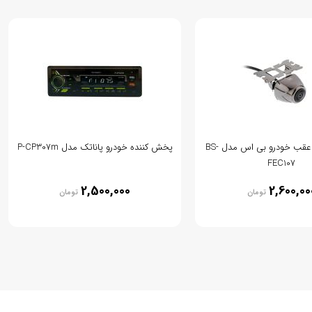
دوربین دنده عقب خودرو بی اس مدل BS-
پخش کننده خودرو پاناتک مدل P-CP307m
FEC107
2,500,000
2,600,00
تومان
تومان