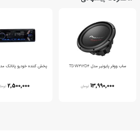
ساب ووفر پایونیر مدل TS-W312D4
پخش کننده خودرو پاناتک مدل CP308
2,500,000
13,990,000
تومان
توما