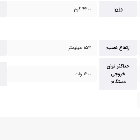
وزن:
4200 گرم
ن
ارتفاع نصب:
153 میلیمتر
حداکثر توان
خروجی
1200 وات
دستگاه: