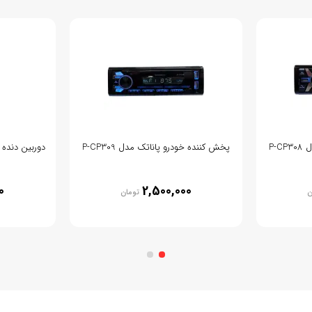
P-
پخش کننده خودرو پاناتک مدل P-CP309
0
2,500,000
ن
تومان