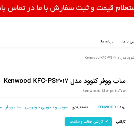
 با ما
درباره ما
Kenwood KFC-PS3017
ساب ووفر کنوود مدل Kenwood KFC-PS3017
kenwood kfc-ps3017w
برند
:
KENWOOD
دسته‌بندی
:
صوتی و تصویری خودرویی
-
ساب ووفر
-
س
گارانتی
گارانتی اصالت و سلامت