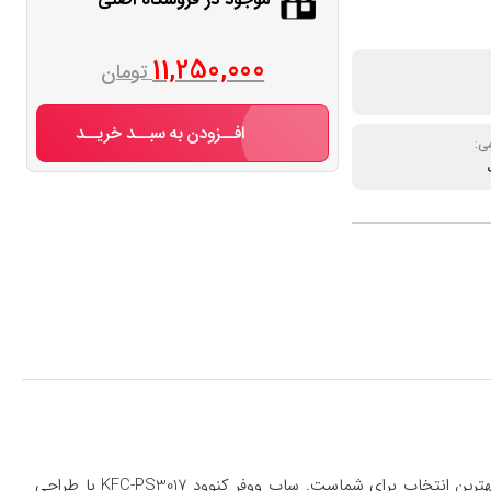
11,250,000
تومان
افــزودن به سبــد خریــد
ی:
مدل KFC-PS3017 بهترین انتخاب برای شماست. ساب ووفر کنوود KFC-PS3017 با طراحی