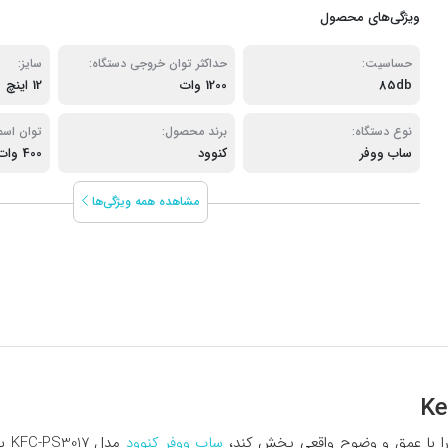
ویژگی‌های محصول
حساسیت:
حداکثر توان خروجی دستگاه:
سایز:
85db
1200 وات
12 اینچ
نوع دستگاه:
برند محصول:
توان اسم
ساب ووفر
کنوود
400 وات
مشاهده همه ویژگی‌ها
 را با عمق و وضوح واقعی پخش کند،
ساب ووفر کنوود