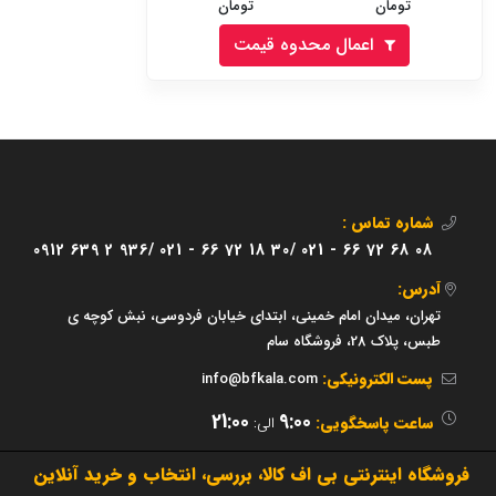
تومان
تومان
اعمال محدوه قیمت
شماره تماس :
0912 639 2 936/
021 - 66 72 18 30/
021 - 66 72 68 08
آدرس:
تهران، میدان امام خمینی، ابتدای خیابان فردوسی، نبش کوچه ی
طبس، پلاک 28، فروشگاه سام
پست الکترونیکی:
info@bfkala.com
21:00
9:00
ساعت پاسخگویی:
الی:
فروشگاه اینترنتی بی اف کالا، بررسی، انتخاب و خرید آنلاین