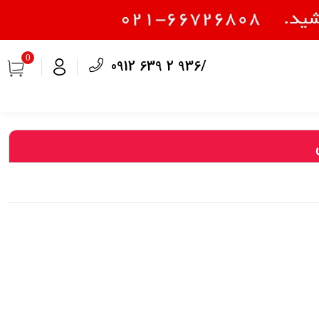
0
0912 639 2 936/