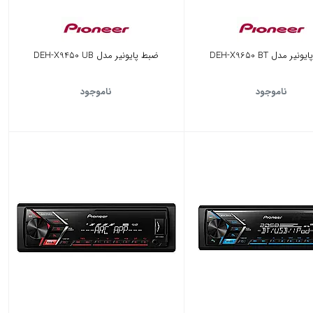
یر مدل DEH-X9650 BT
ضبط پایونیر مدل DEH-X9450 UB
ناموجود
ناموجود