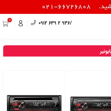
0
0912 639 2 936/
ونیر