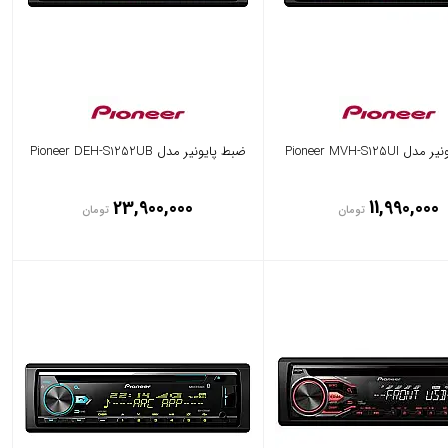
Pioneer MVH-S125U
ضبط پایونیر مدل Pioneer DEH-S1252UB
23,900,000
11,990,000
تومان
تومان