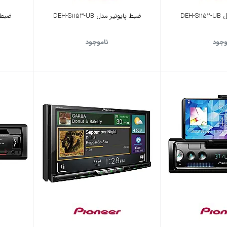
DEH
ضبط پایونیر مدل DEH-S1153-UB
ضبط پای
وجود
ناموجود