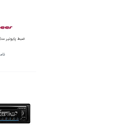
ضبط پایونیر مدل -X1950 UB
نام