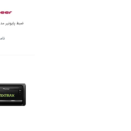
ضبط پایونیر مدل -X7750 UI
نام