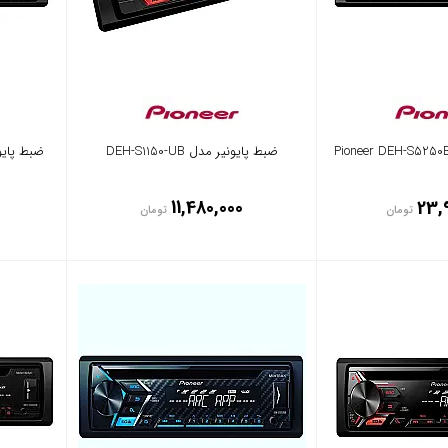
ضبط پایونیر مدل DEH-S1150-UB
ضبط پایونیر مدل I
11,480,000
23,
تومان
تومان