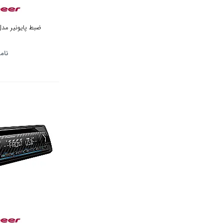
ضبط پایونیر مدل H-X9650 SD
نام