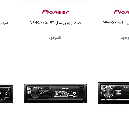
DEH
ضبط پایونیر مدل DEH-X7850 BT
ضبط پایون
وجود
ناموجود