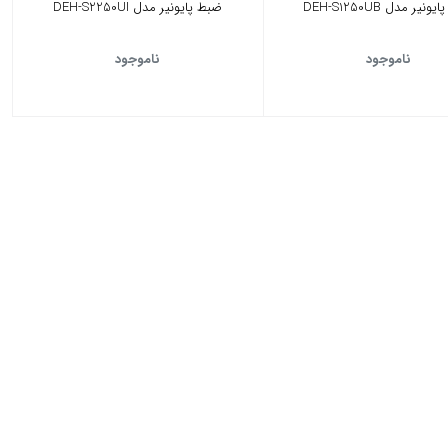
نیر مدل DEH-S1250UB
ضبط پایونیر مدل DEH-S2250UI
ناموجود
ناموجود