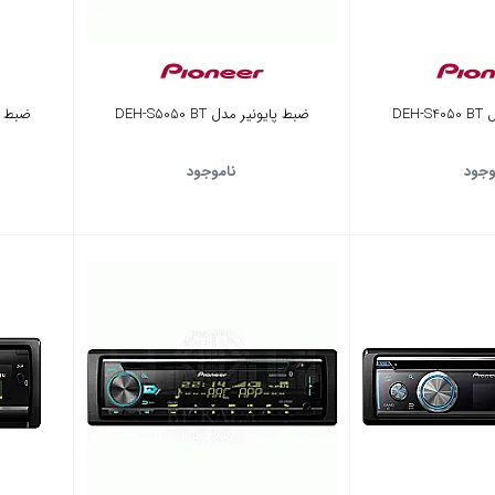
DEH
ضبط پایونیر مدل DEH-S5050 BT
ضبط پایون
وجود
ناموجود