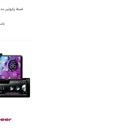
ضبط پایونیر مدل -S1152-UB
نام