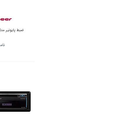
ضبط پایونیر مدل -S4050 BT
نام