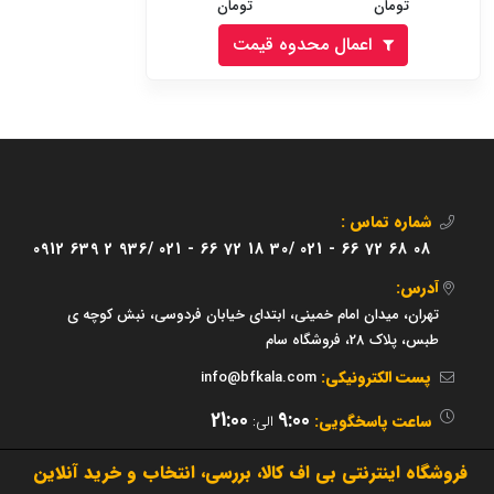
تومان
تومان
اعمال محدوه قیمت
شماره تماس :
0912 639 2 936/
021 - 66 72 18 30/
021 - 66 72 68 08
آدرس:
تهران، میدان امام خمینی، ابتدای خیابان فردوسی، نبش کوچه ی
طبس، پلاک 28، فروشگاه سام
پست الکترونیکی:
info@bfkala.com
21:00
9:00
ساعت پاسخگویی:
الی:
فروشگاه اینترنتی بی اف کالا، بررسی، انتخاب و خرید آنلاین