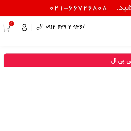
0
0912 639 2 936/
 بی ال