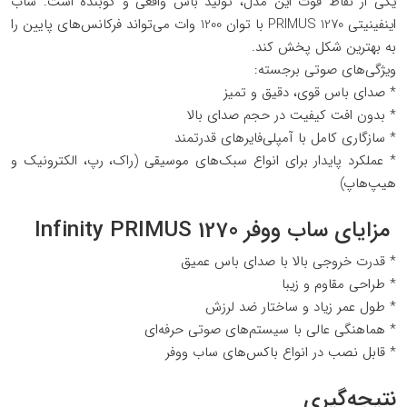
یکی از نقاط قوت این مدل، تولید باس واقعی و کوبنده است. ساب
اینفینیتی PRIMUS 1270 با توان 1200 وات می‌تواند فرکانس‌های پایین را
به بهترین شکل پخش کند.
ویژگی‌های صوتی برجسته:
* صدای باس قوی، دقیق و تمیز
* بدون افت کیفیت در حجم صدای بالا
* سازگاری کامل با آمپلی‌فایرهای قدرتمند
* عملکرد پایدار برای انواع سبک‌های موسیقی (راک، رپ، الکترونیک و
هیپ‌هاپ)
مزایای ساب ووفر Infinity PRIMUS 1270
* قدرت خروجی بالا با صدای باس عمیق
* طراحی مقاوم و زیبا
* طول عمر زیاد و ساختار ضد لرزش
* هماهنگی عالی با سیستم‌های صوتی حرفه‌ای
* قابل نصب در انواع باکس‌های ساب ووفر
نتیجه‌گیری