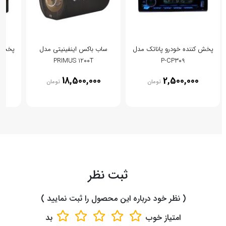
پخش کننده خودرو پاناتک مدل
ساب باکس اینفینیتی مدل
پخش کن
PRIMUS 1200T
P-CP309
0
18,500,000
2,500,000
تومان
تومان
ثبت نظر
( نظر خود درباره این محصول را ثبت نمایید )
امتیاز
خوب
بد