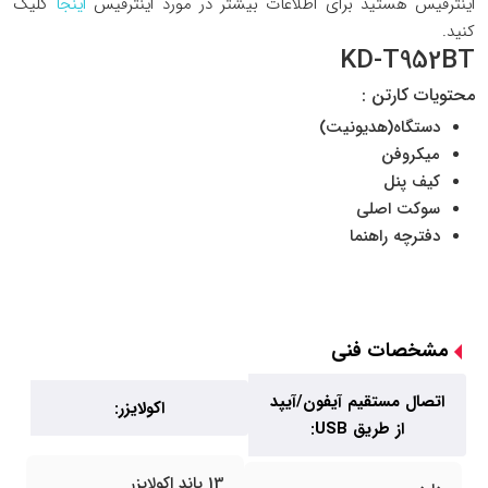
اینترفیس هستید برای اطلاعات بیشتر در مورد اینترفیس
اینجا
کلیک
کنید.
KD-T952BT
محتویات کارتن :
دستگاه(هدیونیت)
میکروفن
کیف پنل
سوکت اصلی
دفترچه راهنما
مشخصات فنی
اتصال مستقیم آیفون/آیپد
اکولایزر:
از طریق USB:
13 باند اکولایزر