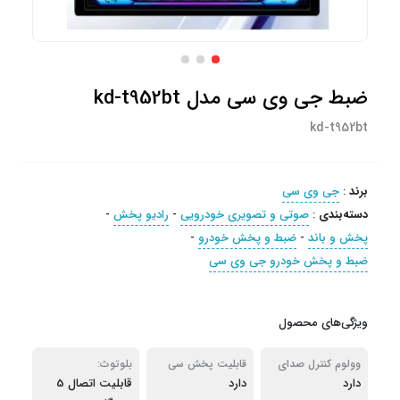
ضبط جی وی سی مدل kd-t952bt
kd-t952bt
برند
:
جی وی سی
دسته‌بندی
:
صوتی و تصویری خودرویی
-
رادیو پخش
-
پخش و باند
-
ضبط و پخش خودرو
-
ضبط و پخش خودرو جی وی سی
ویژگی‌های محصول
وولوم کنترل صدای
قابلیت پخش سی
بلوتوث:
دارد
چرخشی:
دی:
دارد
قابلیت اتصال 5