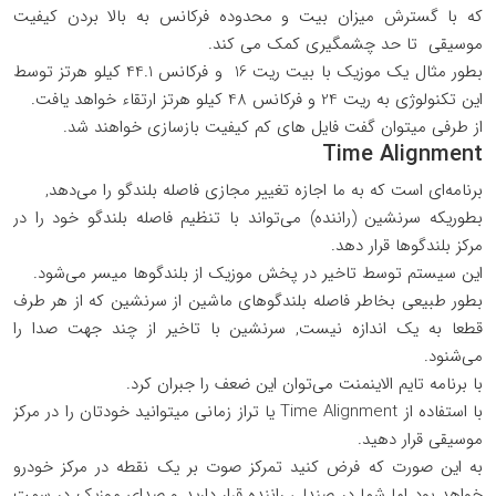
که با گسترش میزان بیت و محدوده فرکانس به بالا بردن کیفیت
موسیقی تا حد چشمگیری کمک می کند.
بطور مثال یک موزیک با بیت ریت 16 و فرکانس 44.1 کیلو هرتز توسط
این تکنولوژی به ریت 24 و فرکانس 48 کیلو هرتز ارتقاء خواهد یافت.
از طرفی میتوان گفت فایل های کم کیفیت بازسازی خواهند شد.
Time Alignment
برنامه‌ای است که به ما اجازه تغییر مجازی فاصله بلندگو را می‌دهد,
بطوریکه سرنشین (راننده) می‌تواند با تنظیم فاصله بلندگو خود را در
مرکز بلندگوها قرار دهد.
این سیستم توسط تاخیر در پخش موزیک از بلندگوها میسر می‌شود.
بطور طبیعی بخاطر فاصله بلندگوهای ماشین از سرنشین که از هر طرف
قطعا به یک اندازه نیست, سرنشین با تاخیر از چند جهت صدا را
می‌شنود.
با برنامه تایم الاینمنت می‌توان این ضعف را جبران کرد.
با استفاده از Time Alignment یا تراز زمانی میتوانید خودتان را در مرکز
موسیقی قرار دهید.
به این صورت که فرض کنید تمرکز صوت بر یک نقطه در مرکز خودرو
خواهد بود اما شما در صندلی راننده قرار دارید و صدای موزیک در سمت