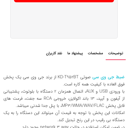
توضیحات
مشخصات
پیشنهاد ما
نقد کاربران
ضبط جی وی سی
صوتی KD-T952BT از برند جی وی سی یک پخش
فوق العاده با کیفیت همه کاره است.
با ورودی USB و AUX، اتصال همزمان 2 دستگاه با بلوتوث، پشتیبانی
از آیفون و آیپد، 13 باند اکولایزر، خروجی RCA سه جفت، فرمت های
قابل پخش MP3/WMA/WAV/FLAC، با پنل جدا شدنی میباشد.
امکانات این پخش با توجه به قیمت آن میتواند این دستگاه را به یک
دستگاه بی رقیب در این رنح تبدیل کند.
در ضمن امکان استفاده در حالت network 3 way وجود دارد.