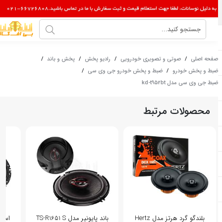
صفحه اصلی
/
صوتی و تصویری خودرویی
/
رادیو پخش
/
پخش و باند
/
ضبط و پخش خودرو
/
ضبط و پخش خودرو جی وی سی
/
ضبط جی وی سی مدل kd-t952bt
محصولات مرتبط
بلندگو گرد هرتز مدل Hertz
باند پایونیر مدل TS-R1651 S