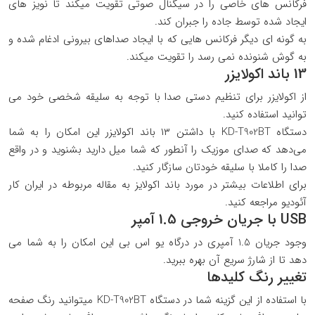
فرکانس های خاصی را در سیگنال صوتی تقویت میکند تا نویز های
ایجاد شده توسط جاده را جبران کند.
به گونه ای دیگر فرکانس هایی که با ایجاد صداهای بیرونی ادغام شده و
به گوش شنونده نمی رسد را تقویت میکند.
13 باند اکولایزر
از اکولایزر برای تنظیم دستی صدا با توجه به سلیقه شخصی خود می
توانید استفاده کنید.
دستگاه KD-T902BT با داشتن ۱۳ باند اکولایزر این امکان را به شما
می‌دهد که صدای موزیک را آنطور که شما میل دارید بشنوید و در واقع
صدا را کاملا با سلیقه خودتان سازگار کنید.
برای اطلاعات بیشتر در مورد باند اکولایز به مقاله مربوطه در ایران کار
آئودیو مراجعه کنید.
USB با جریان خروجی 1.5 آمپر
وجود جریان 1.5 آمپری در درگاه یو اس بی این امکان را به شما می
دهد تا از شارژ سریع آن بهره ببرید.
تغییر رنگ کلیدها
با استفاده از این گزینه شما در دستگاه KD-T902BT میتوانید رنگ صفحه