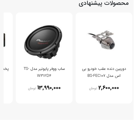
محصولات پیشنهادی
دوربین دنده عقب خودرو بی
ساب ووفر پایونیر مدل TS-
پخش کن
اس مدل BS-FEC107
W312D4
0
13,990,000
2,600,000
تومان
تومان