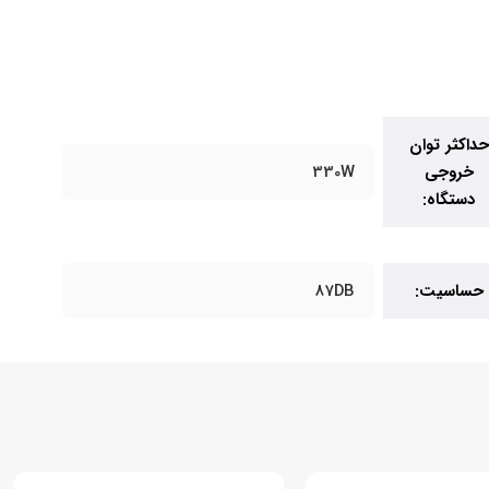
حداکثر توان
خروجی
330W
دستگاه:
حساسیت:
87DB