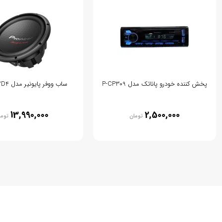
پخش کننده خودرو پاناتک مدل P-CP309
ساب ووفر پایونیر مدل TS-W312D4
13,990,000
2,500,000
تومان
توما