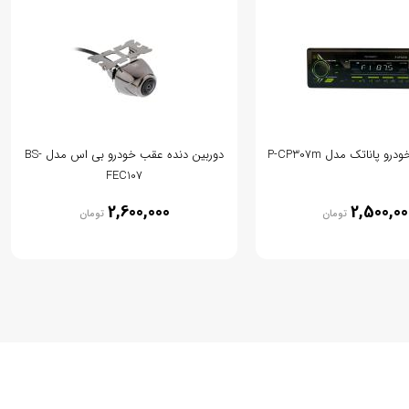
 پاناتک مدل P-CP307m
دوربین دنده عقب خودرو بی اس مدل BS-
FEC107
2,600,000
2,500,00
تومان
تومان