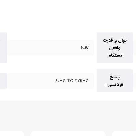
توان و قدرت
واقعی
60W
دستگاه:
پاسخ
80HZ TO 22KHZ
فرکانسی: