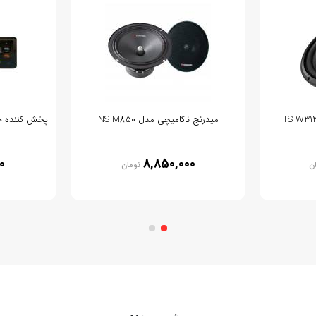
میدرنج ناکامیچی مدل NS-M850
پخش کننده خودرو
0
8,850,000
ن
تومان