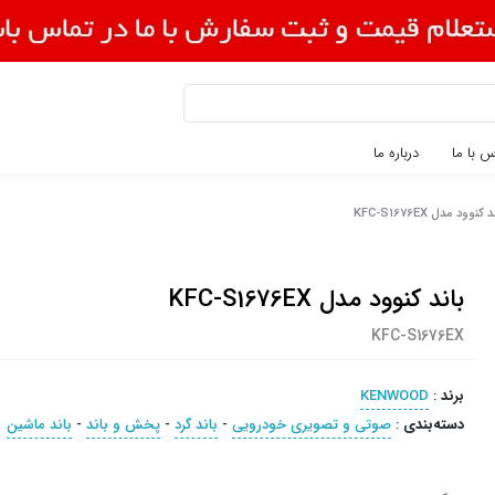
 با ما
درباره ما
 کنوود مدل KFC-S1676EX
باند کنوود مدل KFC-S1676EX
KFC-S1676EX
برند
:
KENWOOD
دسته‌بندی
:
صوتی و تصویری خودرویی
-
باند گرد
-
پخش و باند
-
باند ماشین