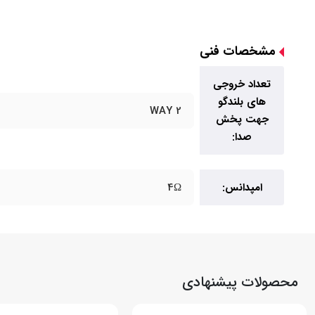
مشخصات فنی
تعداد خروجی
های بلندگو
2 WAY
جهت پخش
صدا:
امپدانس:
4Ω
محصولات پیشنهادی