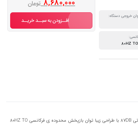
8,680,000
تومان
وان خروجی دستگاه:
افــزودن به سبــد خریــد
انسی:
80HZ TO
باند گرد مدل Kfc-S1676Ex یک از محصولات شرکت KENWOOD با قدرت خروجی 330W و حجم صدای واقعی 60W امپدانس 4Ω و حساسیت صوتی 87DB با طراحی زیبا توان بازپخش محدوده ی فرکانسی 80HZ TO