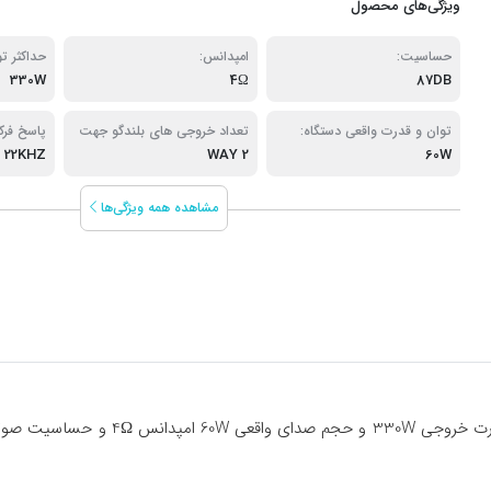
ویژگی‌های محصول
حساسیت:
امپدانس:
حداکثر ت
330W
4Ω
87DB
توان و قدرت واقعی دستگاه:
تعداد خروجی های بلندگو جهت
پاسخ فرک
60W
2 WAY
پخش صدا:
 22KHZ
مشاهده همه ویژگی‌ها