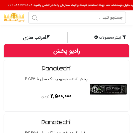
مرتب سازی
فیلتر محصولات
رادیو پخش
پخش کننده خودرو پاناتک مدل P-CP315
2,500,000
تومان
پخش کننده خودرو پاناتک مدل P-CP309