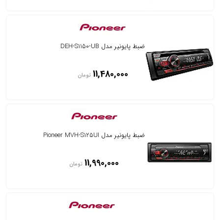
ضبط پایونیر مدل DEH-S1150-UB
11,480,000
تومان
ضبط پایونیر مدل Pioneer MVH-S125UI
11,990,000
تومان