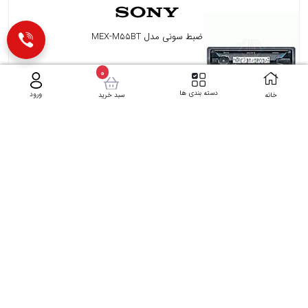
ضبط سونی مدل MEX-M55BT
ناموجود
0
دسته بندی ها
ورود
خانه
سبد خرید
ضبط سونی مدل MEX-M100BT
ناموجود
ضبط جی وی سی مدل KD-R482M