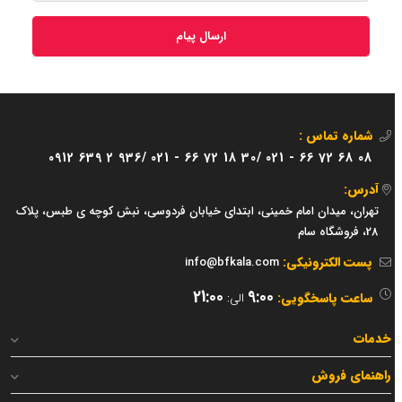
ارسال پیام
شماره تماس :
0912 639 2 936/
021 - 66 72 18 30/
021 - 66 72 68 08
آدرس:
تهران، میدان امام خمینی، ابتدای خیابان فردوسی، نبش کوچه ی طبس، پلاک
28، فروشگاه سام
پست الکترونیکی:
info@bfkala.com
21:00
9:00
ساعت پاسخگویی:
الی:
خدمات
راهنمای فروش