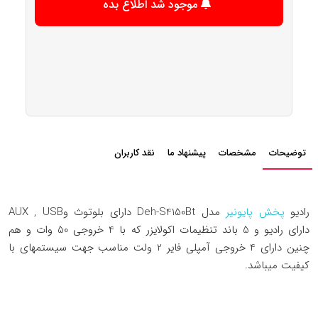
موجود شد اطلاع بده
توضیحات
مشخصات
پیشنهاد ما
نقد کاربران
رادیو
پخش پایونیر
مدل Deh-S4150Bt دارای بلوتوث وAUX , USB
دارای رادیو و 5 باند تنظیمات اکولایزر که با 4 خروجی 50 وات و هم
چنین دارای 4 خروجی آمپلی فایر 2 ولت مناسب جهت سیستمهای با
کیفیت میباشد.