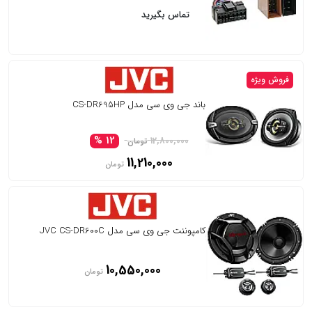
تماس بگیرید
فروش ویژه
باند جی وی سی مدل CS-DR695HP
12 %
12,800,000
تومان
11,210,000
تومان
کامپوننت جی وی سی مدل JVC CS-DR600C
10,550,000
تومان