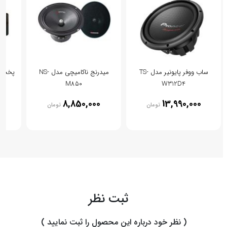
ساب ووفر پایونیر مدل TS-
میدرنج ناکامیچی مدل NS-
پخش کن
M850
W312D4
0
8,850,000
13,990,000
تومان
تومان
ثبت نظر
( نظر خود درباره این محصول را ثبت نمایید )