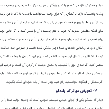
مواد پلاستیکی نازک یا کاغذی را کمی بزرگتر از سوراخ برش داده وسپس چسب مخصوص
پشت پلاستیک نازک یا کاغذی را که برای وصله میخواهید راچسب یا لاک ناخن بزنید، 
بعد از آن وصله را برروی قسمت سوراخ یا پاره شده بگذارید و لبه‌های آن را فشار ده
برای اینکه مطمئن بشوید که خوب به هم چسبیده آن را لمس کنید تا اگر جایی نچسبی
برای نصب و راه اندازی دوباره وسیله، قطب‌های یکی از آن را به صورت معکوس به دس
امکان دارد در زمانهایی باندهای شما دچار مشکل شده باشند و خروجی صدا نداشته ب
کرده تا اشکالی در اتصال آن وجود نداشته باشد، برای این کار اول با چشم نگاه کنی
متصل کنید اگر صدای بوق را شنیدید به معنای درست کار کردن آن است و در غیر ای
در بعضی موارد امکان دارد که کابل ساب‌ووفر و تیوتر از کراس آوور جداشده باشد باید ب
اگر مشکل را اینگونه نتوانستید رفع کنید بهتر است از یک حرفه‌ای کمک بگیرید.
3- تعویض دیافراگم بلندگو
دیافراگم بلندگو یکی از اجزای حیاتی سیستم صوتی است که وظیفه تولید صدا را بر
اولین قدم در تعویض دیافراگم بلندگو، شناسایی نوع و اندازه دقیق دیافراگم مورد نیا