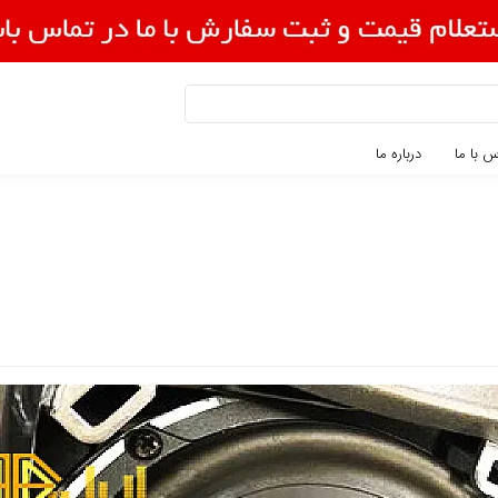
 با ما
درباره ما