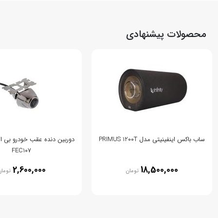
محصولات پیشنهادی
ساب باکس اینفینیتی مدل PRIMUS 1200T
FEC107
2,600,000
18,500,000
تومان
توما