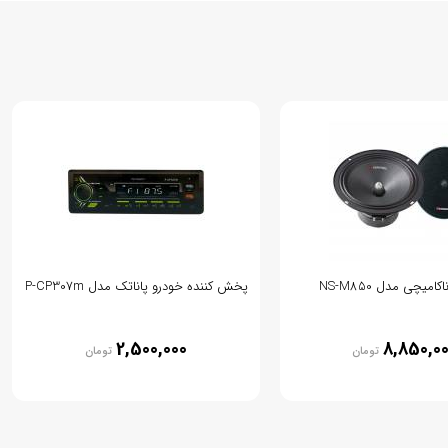
امیچی مدل NS-M850
پخش کننده خودرو پاناتک مدل P-CP307m
2,500,000
8,850,0
تومان
تومان