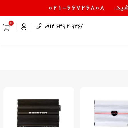
0
0912 639 2 936/