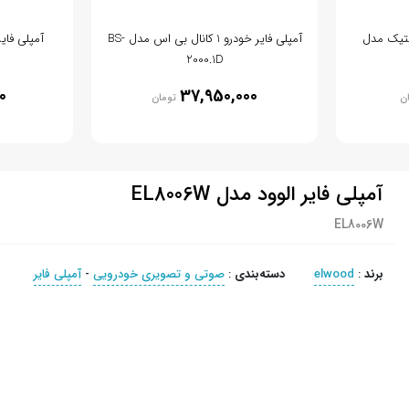
ستیک مدل
آمپلی فایر خودرو 1 کانال بی اس مدل BS-
آمپلی فایر 
2000.1D
0
37,950,000
ن
تومان
آمپلی فایر الوود مدل EL8006W
EL8006W
برند
:
elwood
دسته‌بندی
:
صوتی و تصویری خودرویی
-
آمپلی فایر