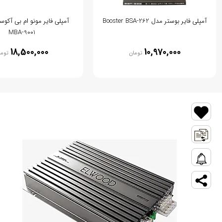
آمپلی فایر بوستر مدل Booster BSA-262
آمپلی فایر مونو ام بی آکو
MBA-9001
18,500,000
10,970,000
تومان
توما