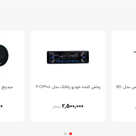
دوربین دنده عقب خودرو بی اس مدل BS-
پخش کننده خودرو پاناتک مدل P-CP308
میدرنج ناک
00
2,500,000
ن
تومان