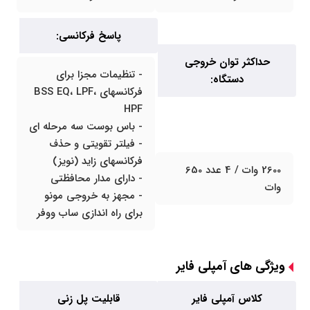
پاسخ فرکانسی:
حداکثر توان خروجی
- تنظیمات مجزا برای
دستگاه:
فرکانسهای BSS EQ، LPF،
HPF
- باس بوست سه مرحله ای
- فیلتر تقویتی و حذف
فرکانسهای زاید (نویز)
2600 وات / 4 عدد 650
- دارای مدار محافظتی
وات
- مجهز به خروجی مونو
برای راه اندازی ساب ووفر
ویژگی های آمپلی فایر
کلاس آمپلی فایر
قابلیت پل زنی