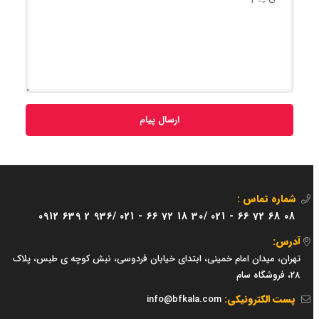
ارسال پیام
شماره تماس :
0912 639 2 936/
021 - 66 72 18 30/
021 - 66 72 68 08
آدرس:
تهران، میدان امام خمینی، ابتدای خیابان فردوسی، نبش کوچه ی طبس، پلاک
28، فروشگاه سام
پست الکترونیکی:
info@bfkala.com