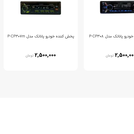
رو پاناتک مدل P-CP308
پخش کننده خودرو پاناتک مدل P-CP307m
2,500,000
2,500,00
تومان
تومان