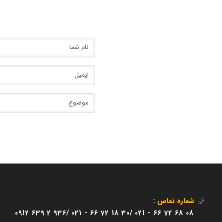
شماره تماس :
0912 639 2 936/
021 - 66 72 18 30/
021 - 66 72 68 08