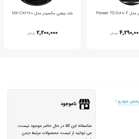
Pioneer TS-G16
باند بیضی مکسیدر مدل MX-CX6960
2,200,000
4,290,00
تومان
تومان
پخش خودرو
-
ناموجود
متاسفانه این کالا در حال حاضر موجود نیست،
می توانید از لیست محصولات مرتبط دیدن