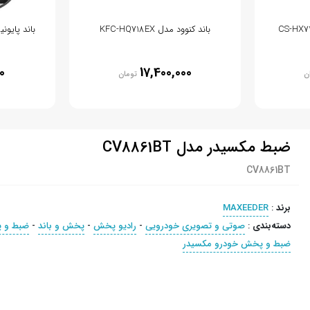
باند کنوود مدل KFC-HQ718EX
باند پایونیر مدل 10 F
0
17,400,000
ن
تومان
ضبط مکسیدر مدل CV8861BT
CV8861BT
برند
:
MAXEEDER
دسته‌بندی
:
صوتی و تصویری خودرویی
-
رادیو پخش
-
پخش و باند
-
ضبط و 
ضبط و پخش خودرو مکسیدر