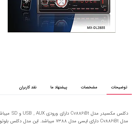
توضیحات
مشخصات
پیشنهاد ما
نقد کاربران
دکلس مکس
مدل Cv8861Bt دارای ایسی مدل 7388 میباشد. این مدل دکلس بلوتوث دارد و هم چنین قابلیت پنل جداشونده نیز دارد