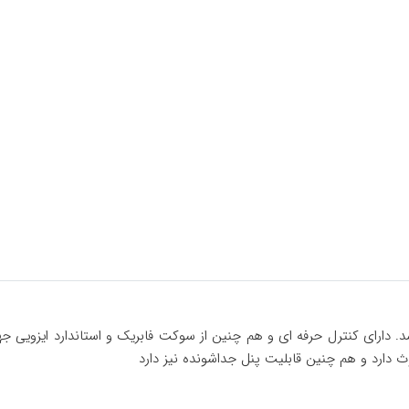
یدر مدل Cv8861Bt دارای ورودی USB , AUX و SD میباشد. دارای کنترل حرفه ای و هم چنین از سوکت 