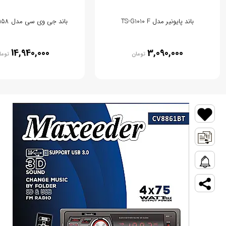
باند پایونیر مدل TS-G1010 F
باند جی وی سی مدل CS-HX7158
14,940,000
3,090,000
تومان
توما