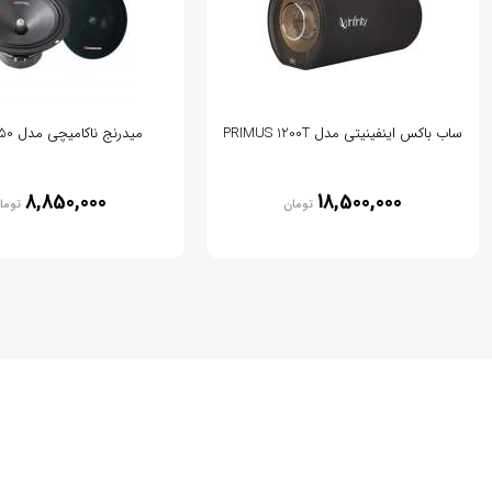
ساب باکس اینفینیتی مدل PRIMUS 1200T
میدرنج ناکامیچی مدل NS-M850
8,850,000
18,500,000
تومان
توما