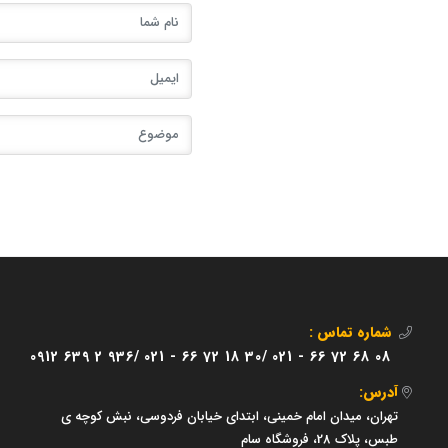
شماره تماس :
0912 639 2 936/
021 - 66 72 18 30/
021 - 66 72 68 08
آدرس:
تهران، میدان امام خمینی، ابتدای خیابان فردوسی، نبش کوچه ی
طبس، پلاک 28، فروشگاه سام