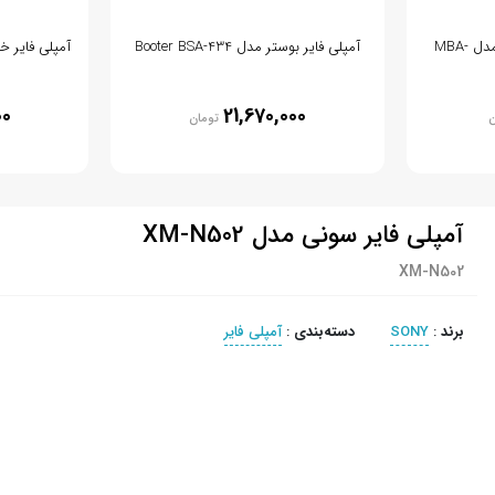
آمپلی فایر ام بی آکوستیک مدل MBA-
آمپلی فایر بوستر مدل Booter BSA-434
00
21,670,000
ن
تومان
آمپلی فایر سونی مدل XM-N502
XM-N502
برند
:
SONY
دسته‌بندی
:
آمپلی فایر