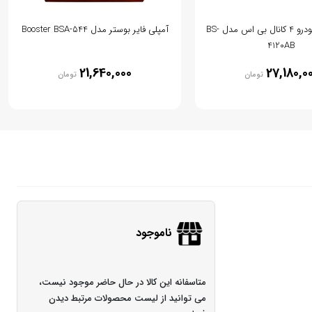
آمپلی فایر خودرو 4 کانال بی اس مدل BS-
آمپلی فایر بوستر مدل Booster BSA-544
4120AB
21,640,000
27,180,0
تومان
تومان
ناموجود
متاسفانه این کالا در حال حاضر موجود نیست،
می توانید از لیست محصولات مرتبط دیدن