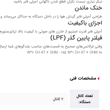
دیگر نیازی نیست نگران قطع شدن ناگهانی آمپلی فایر باشید.
خنک ماندن
طراحی آمپلی فایر گردش هوا را در داخل دستگاه به حداکثر می‌رساند و 
اجزای باکیفیت
آمپلی فایر قدرت استریو از خازن های صوتی با کیفیت بالا، ترانزیستور
فیلتر پایین گذر (LPF)
وقتی فرکانس‌های صحیح به قسمت‌های مناسب بلندگوهای شما ارسال شود، موسیقی بهتر به نظر می‌رسد. LPF داخلی تضمین می
70 W*2 CH AT 4 OHM - 175 W*1 CH AT 4 OHM
مشخصات فنی
تعداد کانال
۲ کانال
دستگاه: