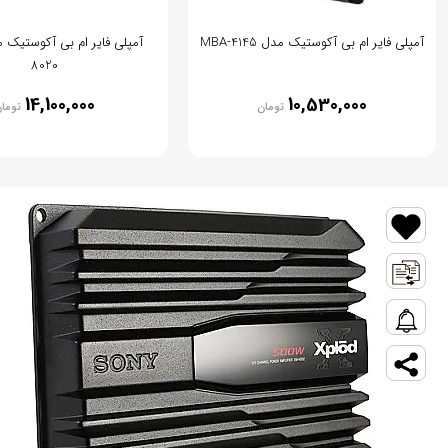
آمپلی فایر ام بی آکوستیک مدل MBA-4145
8020
14,100,000
10,530,000
تومان
توما