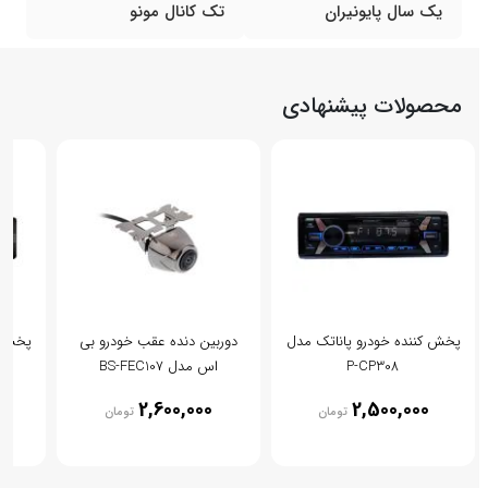
یک سال پایونیران
تک کانال مونو
محصولات پیشنهادی
پخش کننده خودرو پاناتک مدل
دوربین دنده عقب خودرو بی
پخش کن
P-CP308
اس مدل BS-FEC107
0
2,600,000
2,500,000
تومان
تومان