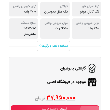
نوع آمپلی فایر:
گارانتی:
توان خروجی واقعی
تک کانال مونو
یک سال پایونیران
2000 وات
دستگاه در حالت
بریج:
توان خروجی واقعی
توان خروجی واقعی
اندازه دستگاه:
750 وات
دستگاه در حالت 4
1350 وات
دستگاه در حالت 2
۲۵x۲۰x۵
اهم:
اهم:
سانتی‌متر
مشاهده همه ویژگی‌ها
گارانتی پایونیران
موجود در فروشگاه اصلی
37,950,000
تومان
افــزودن به سبــد خریــد