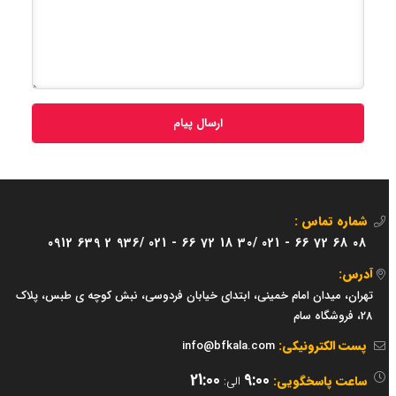
ارسال پیام
شماره تماس :
0912 639 2 936/
021 - 66 72 18 30/
021 - 66 72 68 08
آدرس:
تهران، میدان امام خمینی، ابتدای خیابان فردوسی، نبش کوچه ی طبس، پلاک
28، فروشگاه سام
پست الکترونیکی:
info@bfkala.com
21:00
9:00
ساعت پاسخگویی:
الی: