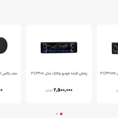
P
پخش کننده خودرو پاناتک مدل P-CP308
ساب باکس اینفینیت
00
2,500,000
ن
تومان