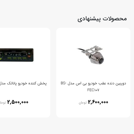
محصولات پیشنهادی
دوربین دنده عقب خودرو بی اس مدل BS-
پخش کننده خودرو پاناتک مدل -CP307m
FEC107
2,500,000
2,600,000
تومان
توما