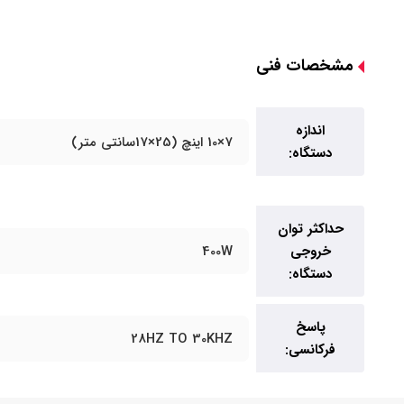
مشخصات فنی
اندازه
7×10 اینچ (25×17سانتی متر)
دستگاه:
حداکثر توان
خروجی
400W
دستگاه:
پاسخ
28HZ TO 30KHZ
فرکانسی: