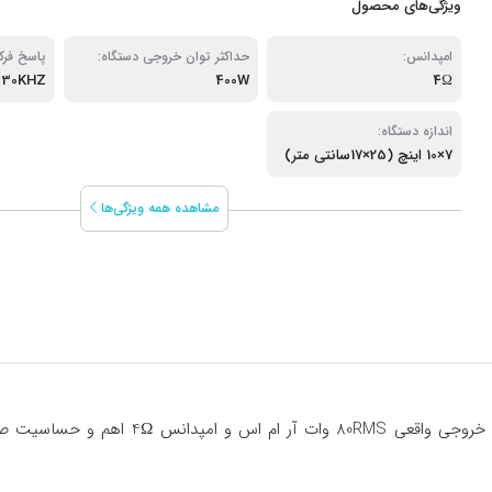
ویژگی‌های محصول
امپدانس:
حداکثر توان خروجی دستگاه:
پاسخ فرک
 30KHZ
400W
4Ω
اندازه دستگاه:
7×10 اینچ (25×17سانتی متر)
مشاهده همه ویژگی‌ها