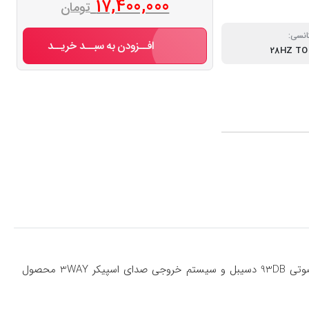
17,400,000
تومان
انسی:
افــزودن به سبــد خریــد
28HZ TO
باند بیضی مدل -KFC-HQ718EX با قدرت خروجی 400W وات و قدرت خروجی واقعی 80RMS وات آر ام اس و امپدانس 4Ω اهم و حساسیت صوتی 93DB دسیبل و سیستم خروجی صدای اسپیکر 3WAY محصول