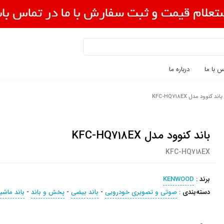
 با ما
درباره ما
باند کنوود مدل KFC-HQ718EX
باند کنوود مدل KFC-HQ718EX
KFC-HQ718EX
برند
:
KENWOOD
دسته‌بندی
:
صوتی و تصویری خودرویی
-
باند بیضی
-
پخش و باند
-
باند ماشی