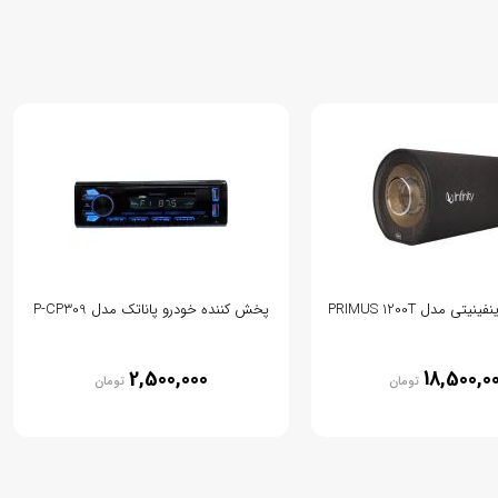
ی مدل PRIMUS 1200T
پخش کننده خودرو پاناتک مدل P-CP309
2,500,000
18,500,0
تومان
تومان