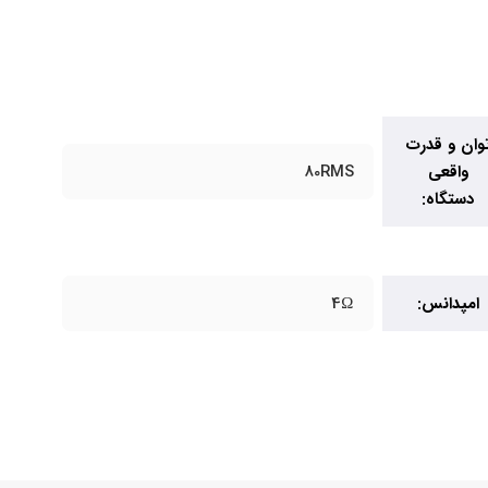
وان و قدرت
واقعی
80RMS
دستگاه:
امپدانس:
4Ω