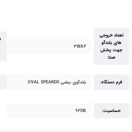
تعداد خروجی
ت
های بلندگو
3WAY
جهت پخش
صدا:
فرم دستگاه:
بلندگوی بیضی OVAL SPEAKER
حساسیت:
93DB