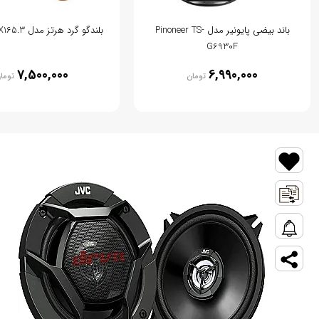
باند بیضی پایونیر مدل Pinoneer TS-
بلندگو گرد هرتز مدل Hertz DCX165.3
G6930F
7,500,000
6,990,000
تومان
توما