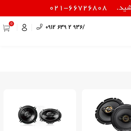
0
0912 639 2 936/