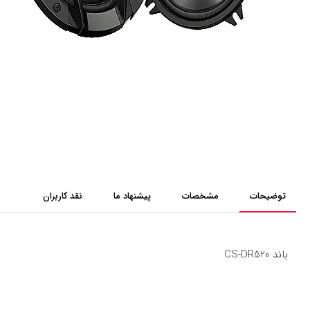
توضیحات
مشخصات
پیشنهاد ما
نقد کاربران
باند CS-DR520