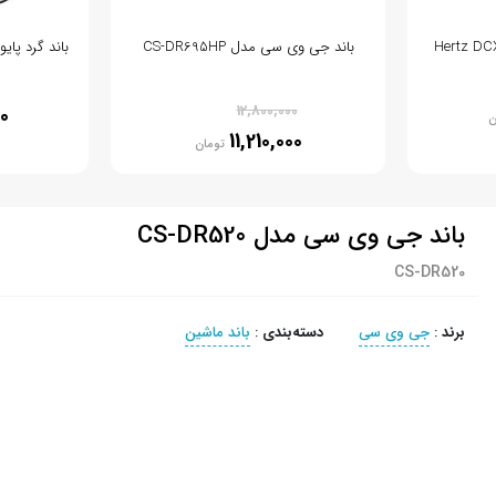
باند جی وی سی مدل CS-DR695HP
باند گرد پایونیر مدل s
% 12
12,800,000
00
ن
11,210,000
تومان
باند جی وی سی مدل CS-DR520
CS-DR520
برند
:
جی وی سی
دسته‌بندی
:
باند ماشین