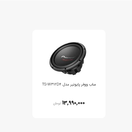
ساب ووفر پایونیر مدل TS-W312D4
13,990,000
تومان