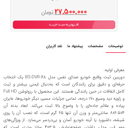
27,500,000
تومان
افــزودن به سبــد خریــد
توضیحات
مشخصات
پیشنهاد ما
نقد کاربران
معرفی اولیه:
دوربین ثبت وقایع خودرو صدای نفس مدل BS-DVR-X8 یک انتخاب
حرفه‌ای و دقیق برای رانندگان است که به‌دنبال ایمنی بیشتر و ثبت
کامل اتفاقات در حین رانندگی هستند. این محصول با رزولوشن Full HD
و زاویه دید وسیع ۱۷۰ درجه، تمامی جزئیات مسیر، دیگر خودروها، عابران
پیاده و علائم جاده‌ای را با وضوح بالا ثبت می‌کند. ابعاد بدنه آن
۸x۶.۵x۴ سانتی‌متر و وزن آن تنها ۶۵ گرم است، که نصب آن را روی
شیشه، داشبورد یا آینه خودرو آسان و بی‌دردسر می‌سازد. از ویژگی‌های
مهم این مدل، داشتن صفحه‌نمایش ۴x۳.۵ سانتی‌متری است که