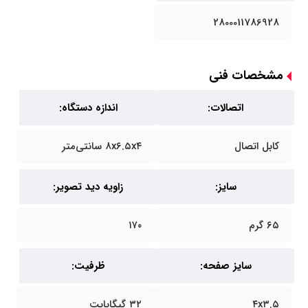
2800011786928
مشخصات فنی
اتصالات:
اندازه دستگاه:
کابل اتصال
۸x۶.۵x۴ سانتی‌متر
سایز:
زاویه دید تصویر:
۶۵ گرم
۱۷۰
سایز صفحه:
ظرفیت:
۴x۳.۵
۳۲ گیگابایت