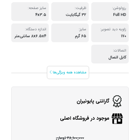
رزولوشن:
ظرفیت:
سایز صفحه:
Full HD
۳۲ گیگابایت
۴x۳.۵
زاویه دید تصویر:
سایز:
اندازه دستگاه:
۱۷۰
۶۵ گرم
۸x۶.۵x۴ سانتی‌متر
اتصالات:
کابل اتصال
مشاهده همه ویژگی‌ها
گارانتی پایونیران
موجود در فروشگاه اصلی
28,100,000 تومان