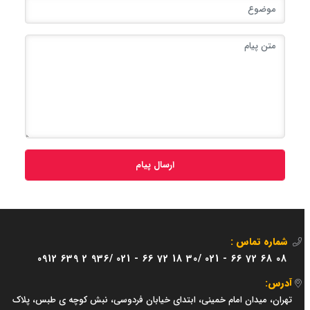
ارسال پیام
شماره تماس :
0912 639 2 936/
021 - 66 72 18 30/
021 - 66 72 68 08
آدرس:
تهران، میدان امام خمینی، ابتدای خیابان فردوسی، نبش کوچه ی طبس، پلاک