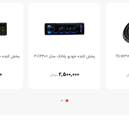
پخش کننده خودرو پاناتک مدل P-CP309
پخش کننده خودرو
0
2,500,000
ن
تومان