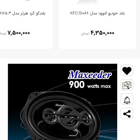
باند خودرو کنوود مدل KFC-S1066
بلندگو گرد هرتز مدل Hertz DCX165.3
7,500,000
4,350,000
تومان
توما