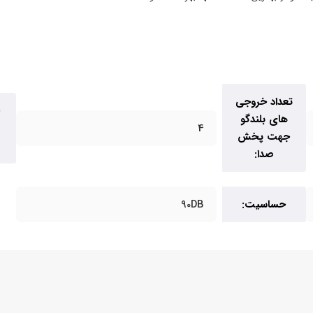
تعداد خروجی
های بلندگو
4
جهت پخش
صدا:
حساسیت:
90DB