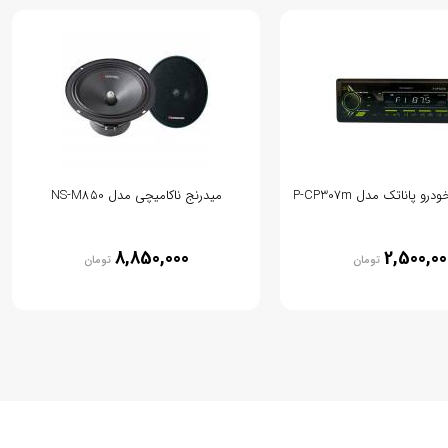
 پاناتک مدل P-CP307m
میدرنج ناکامیچی مدل NS-M850
8,850,000
2,500,00
تومان
تومان