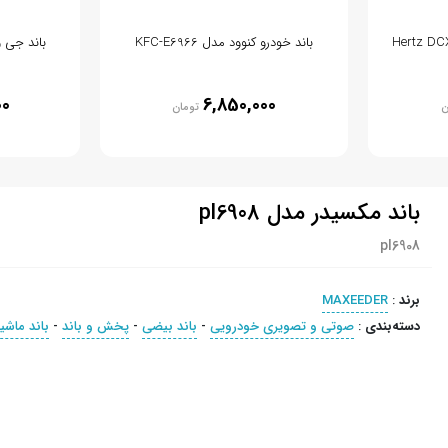
باند خودرو کنوود مدل KFC-E6966
باند جی وی 
00
6,850,000
ن
تومان
باند مکسیدر مدل pl6908
pl6908
برند
:
MAXEEDER
دسته‌بندی
:
صوتی و تصویری خودرویی
-
باند بیضی
-
پخش و باند
-
باند ماشی