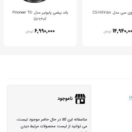
سی مدل CS-HX7158
باند بیضی پایونیر مدل Pinoneer TS-
G6930F
6,990,000
14,940,0
تومان
تومان
ن
ناموجود
متاسفانه این کالا در حال حاضر موجود نیست،
می توانید از لیست محصولات مرتبط دیدن