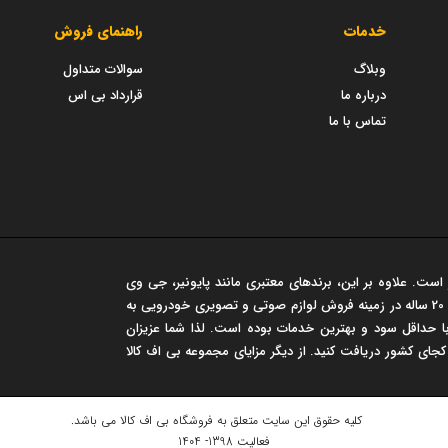
خدمات
راهنمای فروش
وبلاگ
سوالات متداول
درباره ما
قرارداد بی اس
تماس با ما
است. علاوه بر این، برندهای معتبری مانند پایونیر، جی وی
سی، مارشال و... در این فروشگاه عرضه می شود. این مجموعه سابقه‌ی درخشان 20 ساله در زمینه فروش لوازم صوتی و تصویری خودرویی به
 حداقل سود و بهترین خدمات بوده است. لذا شما عزیزان
 کجای کشور دریافت کنید. از دیگر مزایای مجموعه بی اف کالا
کلیه حقوق این سایت متعلق به
فروشگاه بی اف کالا
می باشد.
فعالیت 1398- 1404