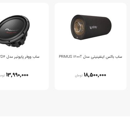
ساب باکس اینفینیتی مدل PRIMUS 1200T
ساب ووفر پایونیر مدل TS-W312D4
13,990,000
18,500,000
تومان
توما