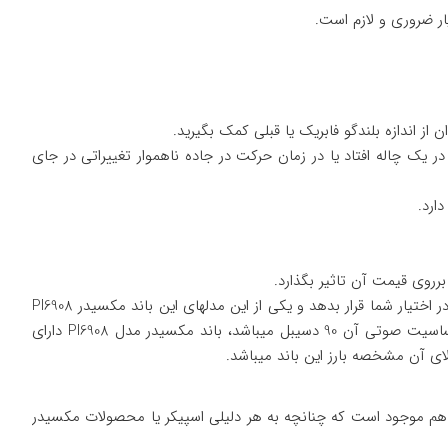
ر ضروری و لازم است.
 از اندازه بلندگو فابریک یا قبلی کمک بگیرید.
 یک چاله افتاد یا در زمان حرکت در جاده ناهموار تغییراتی در جای
ارد.
رروی قیمت آن تاثیر بگذارد.
باند مکسیدر یکی از بهترین باندهایی است که در مدلهای مختلف که بسیار خوش ساخت و کارآمد است که میتواند انتخابی مناسب برای خرید را در اختیار شما قرار بدهد و یکی از این مدلهای این باند مکسیدر PI6908
است که این باند از جدیدترین نوع بلندگوی بیضی این شرکت است، سایز این باند بیضی شکل 6×9 اینچ است و توان خروجی آن 900 وات و حساسیت صوتی آن 90 دسیبل میباشد، باند مکسیدر مدل PI6908 دارای
 هم موجود است که چنانچه به هر دلیلی اسپیکر یا محصولات مکسیدر