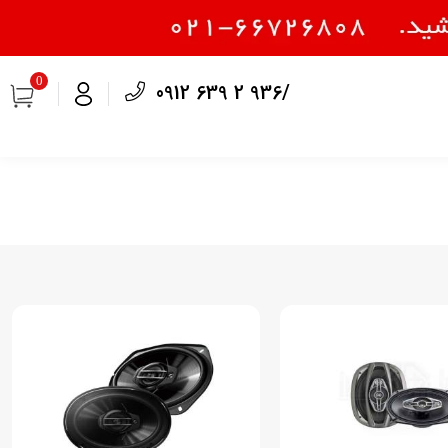
0
0912 639 2 936/