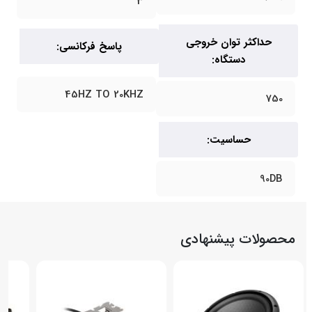
3
حداکثر توان خروجی
پاسخ فرکانسی:
دستگاه:
45HZ TO 20KHZ
750
حساسیت:
90DB
محصولات پیشنهادی