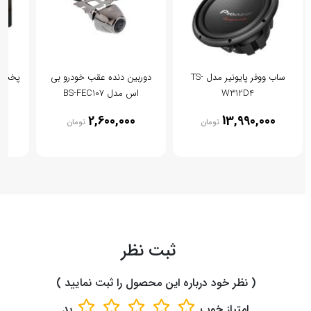
ساب ووفر پایونیر مدل TS-
دوربین دنده عقب خودرو بی
پخش کن
W312D4
اس مدل BS-FEC107
0
2,600,000
13,990,000
تومان
تومان
ثبت نظر
( نظر خود درباره این محصول را ثبت نمایید )
امتیاز
خوب
بد