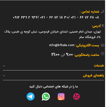
شماره تماس :
0912 639 2 936/
021 - 66 72 18 30/
021 - 66 72 68 08
آدرس:
تهران، میدان امام خمینی، ابتدای خیابان فردوسی، نبش کوچه ی طبس، پلاک
28، فروشگاه سام
پست الکترونیکی:
info@bfkala.com
21:00
9:00
ساعت پاسخگویی:
الی:
خدمات
راهنمای فروش
ما را در شبکه های اجتماعی دنبال کنید