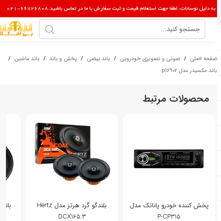
صفحه اصلی
/
صوتی و تصویری خودرویی
/
باند بیضی
/
پخش و باند
/
باند ماشین
/
باند مکسیدر مدل pl6902
محصولات مرتبط
پخش کننده خودرو پاناتک مدل
بلندگو گرد هرتز مدل Hertz
DCX165.3
P-CP315