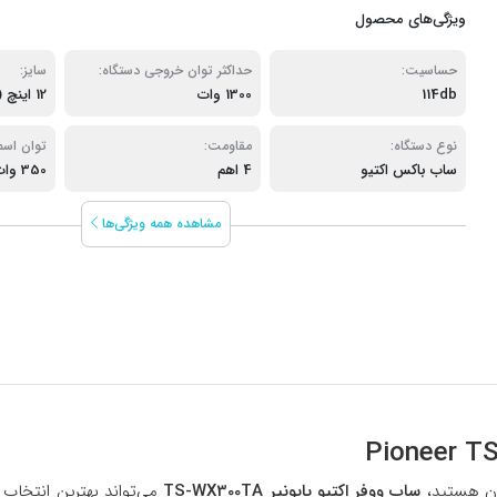
ویژگی‌های محصول
حساسیت:
حداکثر توان خروجی دستگاه:
سایز:
114db
1300 وات
12 اینچ (30 سانتی متر)
نوع دستگاه:
مقاومت:
توان اسم
ساب باکس اکتیو
4 اهم
350 وات
مشاهده همه ویژگی‌ها
سان هستید،
ساب ووفر اکتیو پایونیر TS-WX300TA
می‌تواند بهترین انتخاب 