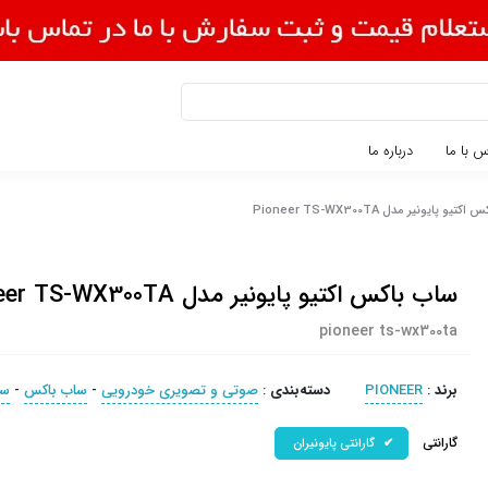
 با ما
درباره ما
یو پایونیر مدل Pioneer TS-WX300TA
ساب باکس اکتیو پایونیر مدل Pioneer TS-WX300TA
pioneer ts-wx300ta
برند
:
PIONEER
دسته‌بندی
:
صوتی و تصویری خودرویی
-
ساب باکس
-
سا
گارانتی
گارانتی پایونیران