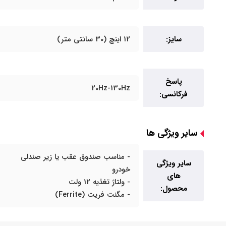
سایز:
12 اینچ (30 سانتی متر)
پاسخ
20Hz-130Hz
فرکانسی:
سایر ویژگی ها
- مناسب صندوق عقب یا زیر صندلی
سایر ویژگی
خودرو
های
- ولتاژ تغذیه 12 ولت
محصول:
- مگنت فریت (Ferrite)