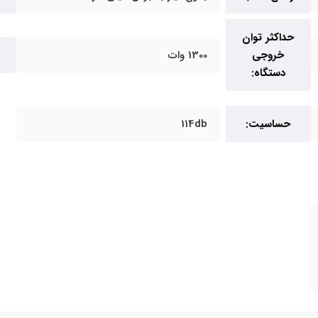
حداکثر توان
خروجی
1300 وات
ف
دستگاه:
حساسیت:
114db