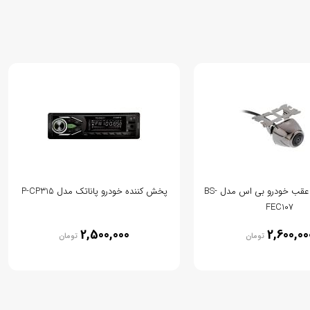
دوربین دنده عقب خودرو بی اس مدل BS-
پخش کننده خودرو پاناتک مدل P-CP315
FEC107
2,500,000
2,600,00
تومان
تومان