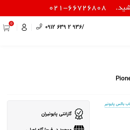
0
0912 639 2 936/
ب باکس پایونیر
گارانتی پایونیران
موجود در فروشگاه اصلی