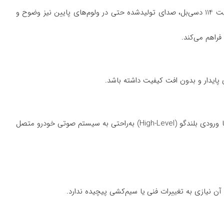
350 وات RMS و توان حداکثری آن 1300 وات است؛ اعدادی که نشان از عملکردی پرقدرت و حرفه‌ای دارند. با حساسیت 114 دسی‌بل، صدای تولیدشده حتی در ولوم‌های پایین نیز وضوح و
 پایدار و بدون افت کیفیت داشته باشد.
یکی از مزایای مهم TS-WX300TA طراحی اکتیو (Active) آن است. این ساب ووفر مجهز به آمپ داخلی بوده و تنها با اتصال از طریق ورودی RCA یا ورودی بلندگو (High-Level) به‌راحتی به سیستم صوتی خودرو متصل
ن نیازی به تغییرات فنی یا سیم‌کشی پیچیده ندارد.