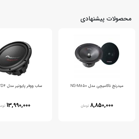
محصولات پیشنهادی
میدرنج ناکامیچی مدل NS-M850
ساب ووفر پایونیر مدل TS-W312D4
13,990,000
8,850,000
تومان
توما