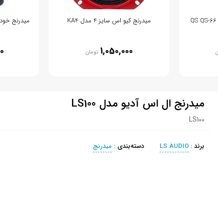
میدرنج کیو اس سایز 4 مدل KA4
0
1,050,000
ن
تومان
میدرنج ال اس آدیو مدل LS100
LS100
برند
:
LS AUDIO
دسته‌بندی
:
میدرنج