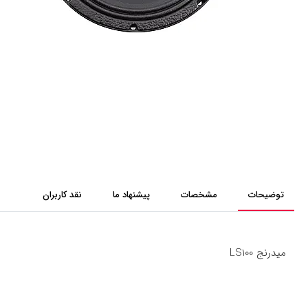
توضیحات
مشخصات
پیشنهاد ما
نقد کاربران
میدرنج LS100