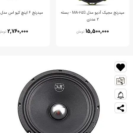
میدرنج مجیک آدیو مدل MA-65S - بسته
میدرنج ۶ اینچ کیو اس مدل QS QS-66
۲ عددی
2,760,000
15,500,000
تومان
توما