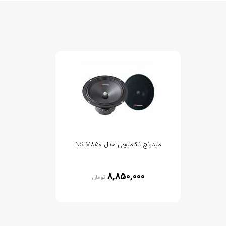
میدرنج ناکامیچی مدل NS-M850
8,850,000
تومان