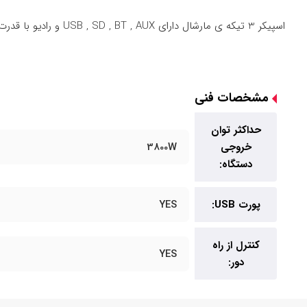
اسپیکر 3 تیکه ی مارشال دارای USB , SD , BT , AUX و رادیو با قدرت خروجی 3800 وات یکی از پرفروش ترین محصولات شرکت مارشال و یکی از بهترین اسپیکرهای حال حاضر در ایران میباشد.
مشخصات فنی
حداکثر توان
خروجی
3800W
دستگاه:
پورت USB:
YES
کنترل از راه
YES
دور: