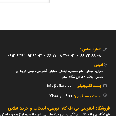
شماره تماس :
0912 639 2 936/
021 - 66 72 18 30/
021 - 66 72 68 08
آدرس:
تهران، میدان امام خمینی، ابتدای خیابان فردوسی، نبش کوچه ی
طبس، پلاک 28، فروشگاه سام
پست الکترونیکی:
info@bfkala.com
21:00
9:00
ساعت پاسخگویی:
الی:
فروشگاه اینترنتی بی اف کالا، بررسی، انتخاب و خرید آنلاین
فروشگاه بی اف کالا نمایندگی رسمی برندهای بی اس، آئودیو آرتز و درگ استور 