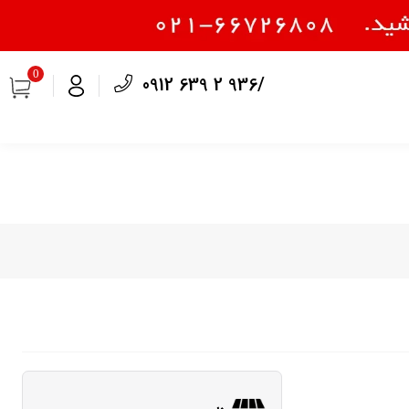
0
0912 639 2 936/