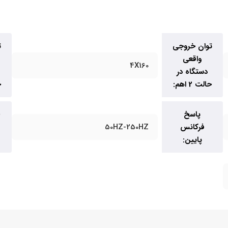
توان خروجی
ت
واقعی
4X160
دستگاه در
حالت 2 اهم:
ح
پاسخ
فرکانس
50HZ-250HZ
پایین: