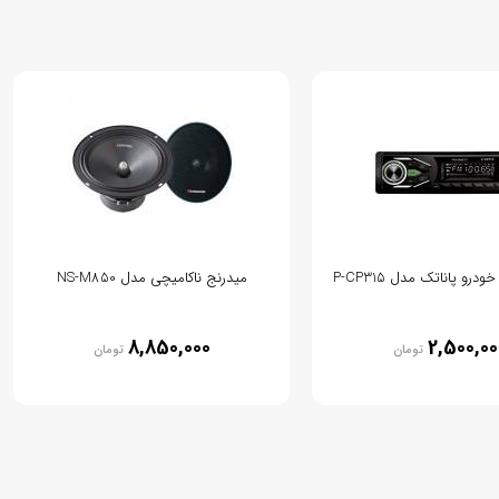
رو پاناتک مدل P-CP315
میدرنج ناکامیچی مدل NS-M850
8,850,000
2,500,00
تومان
تومان