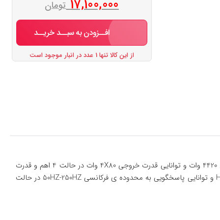
17,100,000
تومان
افــزودن به سبــد خریــد
از این کالا تنها 1 عدد در انبار موجود است
آمپلی فایر ام بی مدل Mba-8120 دارای 4 CHANNEL کلاس این امپلی فایر از نوع AB میباشد. آمپلی فایر ام بی مدل Mba-8120 درای قدرت خروجی 4420 وات و توانایی قدرت خروجی 4X80 وات در حالت 4 اهم و قدرت
خروجی 4X160 وات در حالت 2 اهم میباشد.آمپلی فایر ام بی مدل Mba-8120 توانایی پاسخگویی به محدوده ی فرکانسی 120HZ-3KHZ در حالت HPF و توانایی پاسخگویی به محدوده ی فرکانسی 50HZ-250HZ در حالت