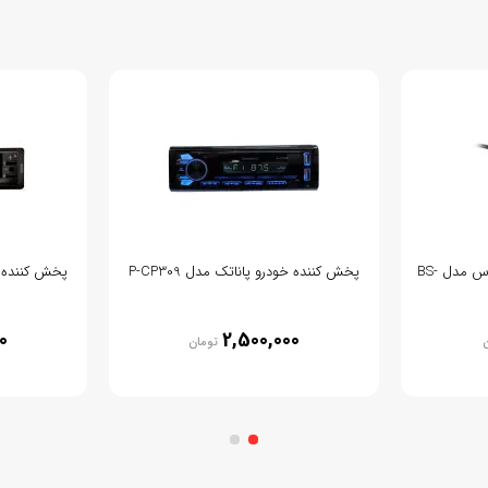
دوربین دنده عقب خودرو بی اس مدل BS-
پخش کننده خودرو پاناتک مدل P-CP309
پخش کننده خود
0
2,500,000
ن
تومان