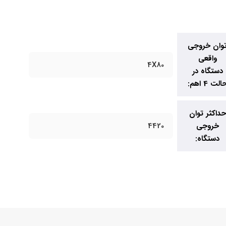
وان خروجی
واقعی
4X80
دستگاه در
الت 4 اهم:
حداکثر توان
خروجی
4420
دستگاه: