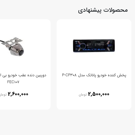
محصولات پیشنهادی
پخش کننده خودرو پاناتک مدل P-CP308
FEC107
2,600,000
2,500,000
تومان
توما