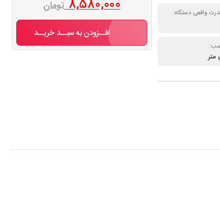
8,580,000
تومان
درت واقعی دستگاه:
افــزودن به سبــد خریــد
صب: