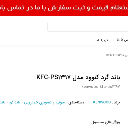
 با ما
درباره ما
KFC-
باند گرد کنوود مدل KFC-PS1397
kenwood kfc-ps1397
برند
:
KENWOOD
دسته‌بندی
:
صوتی و تصویری خودرویی
-
باند گرد
-
باند
ویژگی‌های محصول