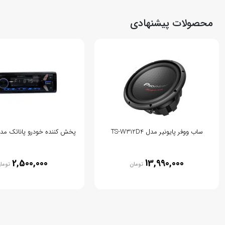
محصولات پیشنهادی
ساب ووفر پایونیر مدل TS-W312D4
پخش کننده خودرو پاناتک مدل CP308
2,500,000
13,990,000
تومان
توما