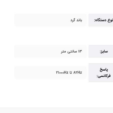
وع دستگاه:
باند گرد
سایز:
13 سانتی متر
پاسخ
82Hz تا 21000Hz
فرکانسی: