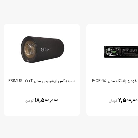
رو پاناتک مدل P-CP315
ساب باکس اینفینیتی مدل PRIMUS 1200T
18,500,000
2,500,00
تومان
تومان