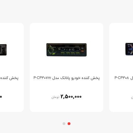
P-
پخش کننده خودرو پاناتک مدل P-CP307m
پخش کننده خود
0
2,500,000
ن
تومان