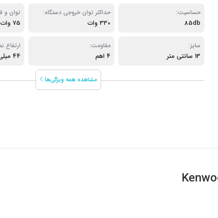
حساسیت:
حداکثر توان خروجی دستگاه:
توان و ق
85db
330 وات
75 وات
سایز:
مقاومت:
ارتفاع ن
13 سانتی متر
4 اهم
44 میلی متر
مشاهده همه ویژگی‌ها