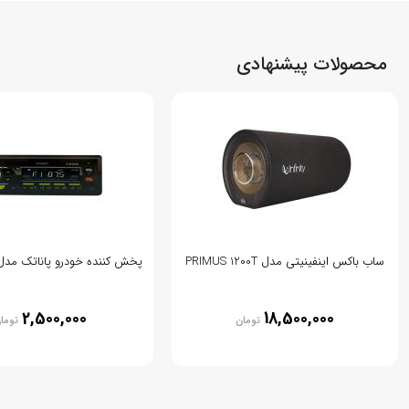
محصولات پیشنهادی
ساب باکس اینفینیتی مدل PRIMUS 1200T
پخش کننده خودرو پاناتک مدل -CP307m
2,500,000
18,500,000
تومان
توما