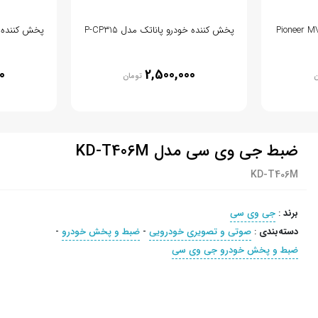
پخش کننده خودرو پاناتک مدل P-CP315
پخش کننده خود
0
2,500,000
ن
تومان
ضبط جی وی سی مدل KD-T406M
KD-T406M
برند
:
جی وی سی
دسته‌بندی
:
صوتی و تصویری خودرویی
-
ضبط و پخش خودرو
-
ضبط و پخش خودرو جی وی سی