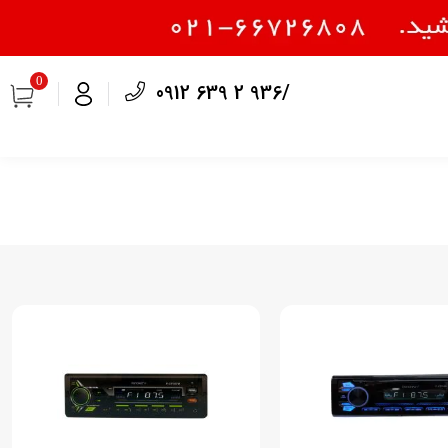
0
0912 639 2 936/