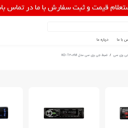
 با ما
درباره ما
جی وی سی
/
ضبط جی وی سی مدل KD-T406M