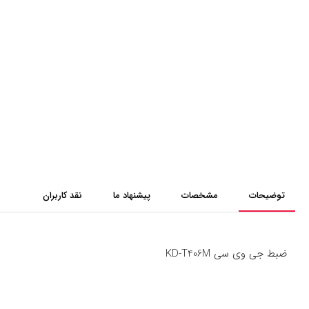
توضیحات
مشخصات
پیشنهاد ما
نقد کاربران
ضبط جی وی سی KD-T406M