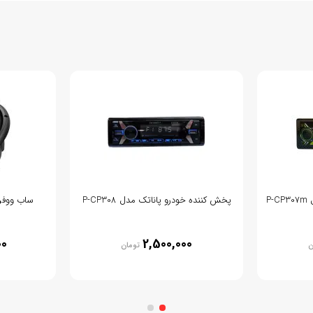
P
پخش کننده خودرو پاناتک مدل P-CP308
ساب ووفر پایو
00
2,500,000
ن
تومان