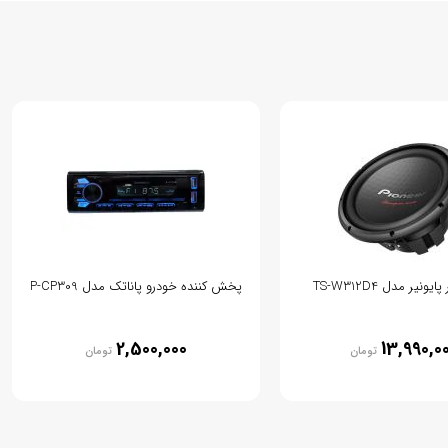
نیر مدل TS-W312D4
پخش کننده خودرو پاناتک مدل P-CP309
2,500,000
13,990,0
تومان
تومان