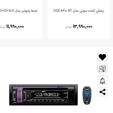
پخش کننده سونی مدل DSX-A410 BT
ضبط پایونیر مدل Pioneer MVH-S125UI
11,990,000
13,990,000
تومان
توما