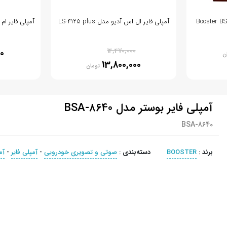
آمپلی فایر ال اس آدیو مدل LS-4125 plus
آمپلی فایر ام بی
% 5
14,470,000
00
ن
13,800,000
تومان
آمپلی فایر بوستر مدل BSA-8640
BSA-8640
برند
:
BOOSTER
دسته‌بندی
:
صوتی و تصویری خودرویی
-
آمپلی فایر
-
آم