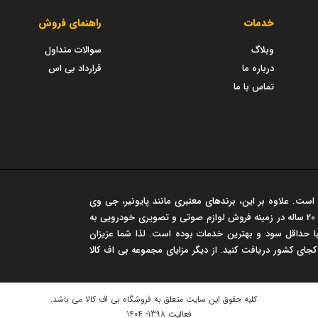
خدمات
راهنمای فروش
وبلاگ
سوالات متداول
درباره ما
قرارداد بی اس
تماس با ما
است. علاوه بر این، برندهای معتبری مانند پایونیر، جی وی
سی، مارشال و... در این فروشگاه عرضه می شود. این مجموعه سابقه‌ی درخشان 20 ساله در زمینه فروش لوازم صوتی و تصویری خودرویی به
 حداقل سود و بهترین خدمات بوده است. لذا شما عزیزان
 کجای کشور دریافت کنید. از دیگر مزایای مجموعه بی اف کالا
کلیه حقوق این سایت متعلق به
فروشگاه بی اف کالا
می باشد.
فعالیت 1398- 1404