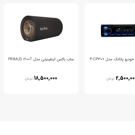
رو پاناتک مدل P-CP309
ساب باکس اینفینیتی مدل PRIMUS 1200T
18,500,000
2,500,00
تومان
تومان