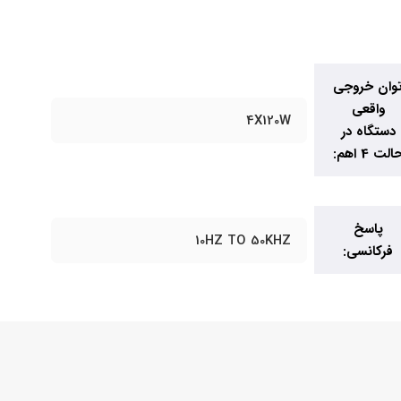
وان خروجی
واقعی
4X120W
دستگاه در
الت 4 اهم:
پاسخ
10HZ TO 50KHZ
فرکانسی: