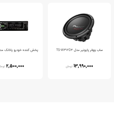
ساب ووفر پایونیر مدل TS-W312D4
پخش کننده خودرو پاناتک مدل P315
2,500,000
13,990,000
تومان
توما