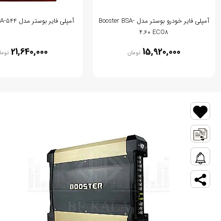
آمپلی فایر خودرو بوستر مدل Booster BSA-
آمپلی فایر بوستر مدل Booster BSA-544
4.60 ECO8
21,640,000
15,920,000
تومان
توما