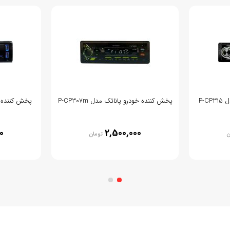
P-C
پخش کننده خودرو پاناتک مدل P-CP307m
پخش کننده خود
0
2,500,000
ن
تومان