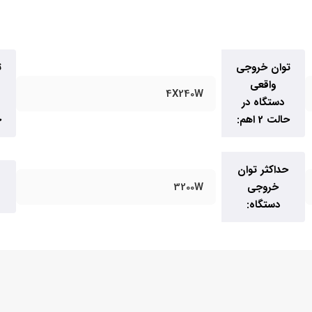
توان خروجی
ت
واقعی
4X240W
دستگاه در
حالت 2 اهم:
ح
حداکثر توان
خروجی
3200W
دستگاه: