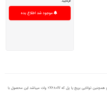
فرمایید.
موجود شد اطلاع بده
آمپیلی فایر BOOSTER مدل Bsa-8640 با توان خروجی 3200W وات و قدرت خروجی واقعی 4X120W در 4 اهم یا قدرت خروجی 4X240W در 2 اهم و همچنین توانایی بریج یا پل که 2X480W وات میباشد این محصول با