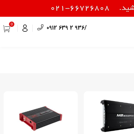
0
0912 639 2 936/