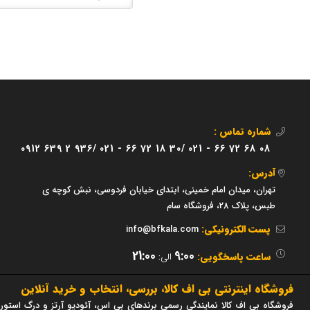
شماره تماس :
0912 639 2 936/
021 - 66 72 18 30/
021 - 66 72 68 08
آدرس:
تهران، میدان امام خمینی، ابتدای خیابان فردوسی، نبش کوچه ی
طبس، پلاک 28، فروشگاه سام
پست الکترونیکی:
info@bfkala.com
21:00
9:00
ساعت پاسخگویی:
الی:
فروشگاه اینترنتی بی اف کالا، بررسی، انتخاب و خرید آنلاین
فروشگاه بی اف کالا نمایندگی رسمی برندهای بی اس، آئودیو آرتز و درگ استور 