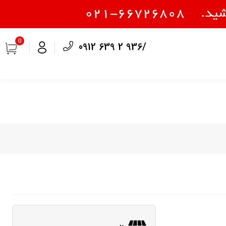
0
0912 639 2 936/