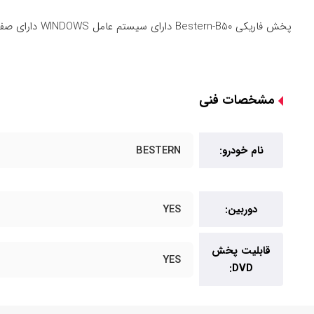
پخش فاریکی Bestern-B50 دارای سیستم عامل WINDOWS دارای صفحه لمسی 8 INCH امکان پخش سی دی و دی وی دی YES با قابیلیت بلوتوث و جی پی اس OFLINE و هم چنین یک عدد دوربین می باشد.
مشخصات فنی
نام خودرو:
BESTERN
دوربین:
YES
قابلیت پخش
YES
DVD: