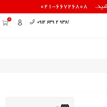
0
0912 639 2 936/