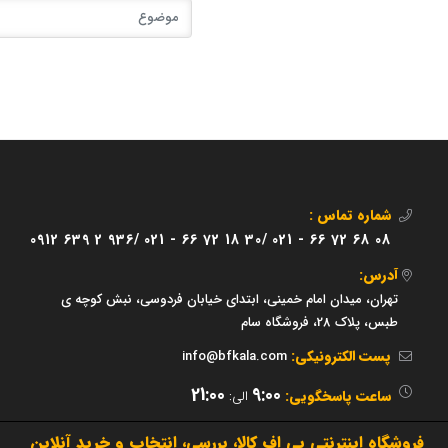
شماره تماس :
0912 639 2 936/
021 - 66 72 18 30/
021 - 66 72 68 08
آدرس:
تهران، میدان امام خمینی، ابتدای خیابان فردوسی، نبش کوچه ی
طبس، پلاک 28، فروشگاه سام
پست الکترونیکی:
info@bfkala.com
21:00
9:00
ساعت پاسخگویی:
الی:
فروشگاه اینترنتی بی اف کالا، بررسی، انتخاب و خرید آنلاین